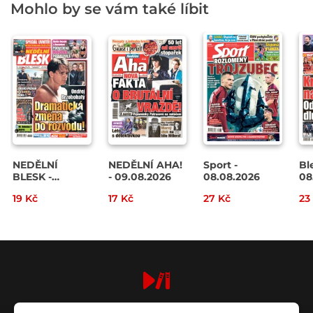
Mohlo by se vám také líbit
NEDĚLNÍ
NEDĚLNÍ AHA!
Sport -
Bl
BLESK -
- 09.08.2026
08.08.2026
08
09.08.2026
19 Kč
17 Kč
27 Kč
23
digiport.cz © 2026