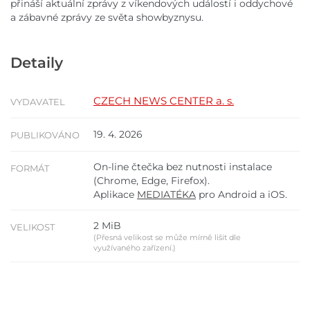
přináší aktuální zprávy z víkendových událostí i oddychové
a zábavné zprávy ze světa showbyznysu.
Detaily
CZECH NEWS CENTER a. s.
VYDAVATEL
19. 4. 2026
PUBLIKOVÁNO
On-line čtečka bez nutnosti instalace
FORMÁT
(Chrome, Edge, Firefox).
Aplikace
MEDIATÉKA
pro Android a iOS.
2 MiB
VELIKOST
(Přesná velikost se může mírně lišit dle
využívaného zařízení.)