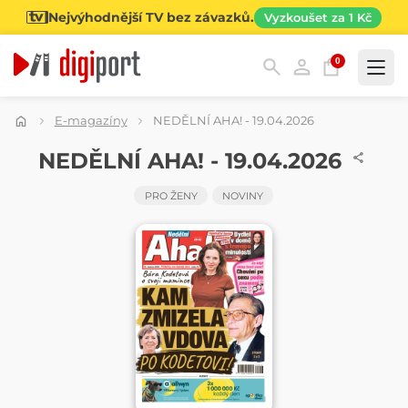
Nejvýhodnější TV bez závazků.
Vyzkoušet za 1 Kč
0
Kategorie
E-magazíny
NEDĚLNÍ AHA! - 19.04.2026
NOVINY
NEDĚLNÍ AHA! - 19.04.2026
PRO ŽENY
NOVINY