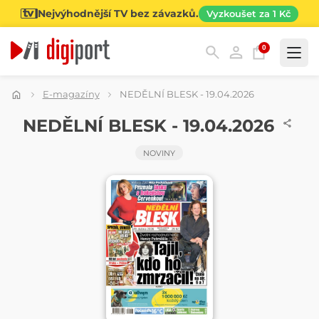
Nejvýhodnější TV bez závazků.
Vyzkoušet za 1 Kč
0
Kategorie
E-magazíny
NEDĚLNÍ BLESK - 19.04.2026
NOVINY
NEDĚLNÍ BLESK - 19.04.2026
NOVINY