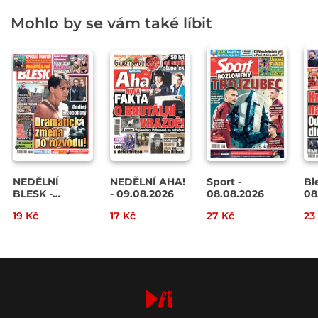
Mohlo by se vám také líbit
NEDĚLNÍ
NEDĚLNÍ AHA!
Sport -
Bl
BLESK -
- 09.08.2026
08.08.2026
08
09.08.2026
19 Kč
17 Kč
27 Kč
23