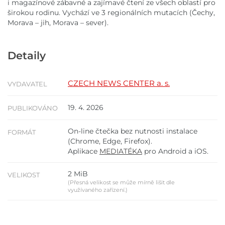
i magazínové zábavné a zajímavé čtení ze všech oblastí pro
širokou rodinu. Vychází ve 3 regionálních mutacích (Čechy,
Morava – jih, Morava – sever).
Detaily
CZECH NEWS CENTER a. s.
VYDAVATEL
19. 4. 2026
PUBLIKOVÁNO
On-line čtečka bez nutnosti instalace
FORMÁT
(Chrome, Edge, Firefox).
Aplikace
MEDIATÉKA
pro Android a iOS.
2 MiB
VELIKOST
(Přesná velikost se může mírně lišit dle
využívaného zařízení.)