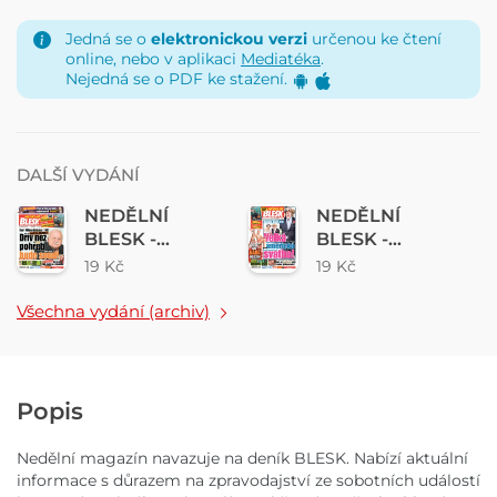
Jedná se o
elektronickou verzi
určenou ke čtení
online, nebo v aplikaci
Mediatéka
.
Nejedná se o PDF ke stažení.
DALŠÍ VYDÁNÍ
NEDĚLNÍ
NEDĚLNÍ
BLESK -
BLESK -
02.08.2026
26.07.2026
19 Kč
19 Kč
Všechna vydání (archiv)
Popis
Nedělní magazín navazuje na deník BLESK. Nabízí aktuální
informace s důrazem na zpravodajství ze sobotních událostí