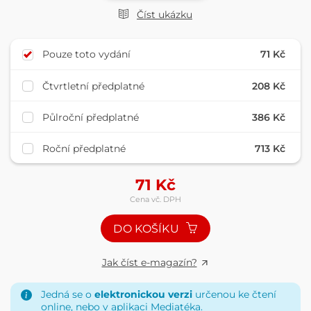
Číst ukázku
Pouze toto vydání
71 Kč
Čtvrtletní předplatné
208 Kč
Půlroční předplatné
386 Kč
Roční předplatné
713 Kč
71
Kč
Cena vč. DPH
DO KOŠÍKU
Jak číst e-magazín?
Jedná se o
elektronickou verzi
určenou ke čtení
online, nebo v aplikaci
Mediatéka
.