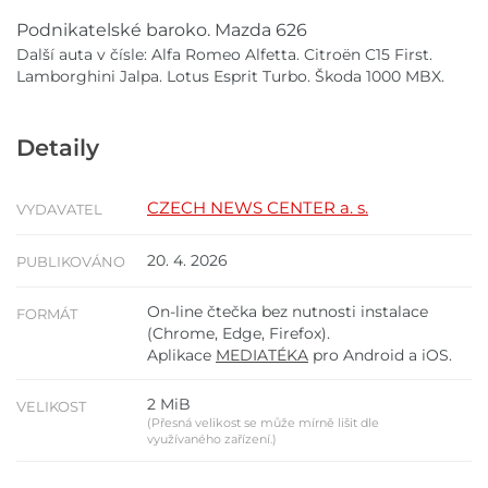
Podnikatelské baroko. Mazda 626
Další auta v čísle: Alfa Romeo Alfetta. Citroën C15 First.
Lamborghini Jalpa. Lotus Esprit Turbo. Škoda 1000 MBX.
Detaily
CZECH NEWS CENTER a. s.
VYDAVATEL
20. 4. 2026
PUBLIKOVÁNO
On-line čtečka bez nutnosti instalace
FORMÁT
(Chrome, Edge, Firefox).
Aplikace
MEDIATÉKA
pro Android a iOS.
2 MiB
VELIKOST
(Přesná velikost se může mírně lišit dle
využívaného zařízení.)