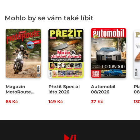
Mohlo by se vám také líbit
Magazín
Přežít Speciál
Automobil
Pl
MotoRoute
léto 2026
08/2026
08
4/2026
65 Kč
149 Kč
37 Kč
13