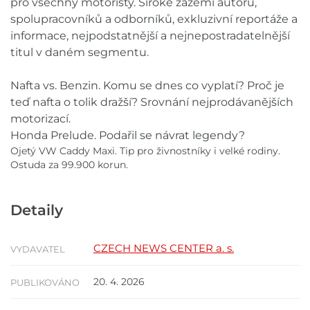
pro všechny motoristy. Široké zázemí autorů,
spolupracovníků a odborníků, exkluzivní reportáže a
informace, nejpodstatnější a nejnepostradatelnější
titul v daném segmentu.
Nafta vs. Benzin. Komu se dnes co vyplatí? Proč je
teď nafta o tolik dražší? Srovnání nejprodávanějších
motorizací.
Honda Prelude. Podařil se návrat legendy?
Ojetý VW Caddy Maxi. Tip pro živnostníky i velké rodiny.
Ostuda za 99.900 korun.
Detaily
CZECH NEWS CENTER a. s.
VYDAVATEL
20. 4. 2026
PUBLIKOVÁNO