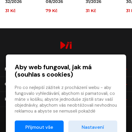
32/2026
08/2026
31/2026
30
31 Kč
79 Kč
31 Kč
31
digiport.cz © 2026
Aby web fungoval, jak má
NÁKUP
(souhlas s cookies)
O SPOLEČNOSTI
Pro co nejlepší zážitek z procházení webu - aby
fungovalo vyhledávání, abychom si pamatovali, co
máte v košíku, abyste jednoduše zjistili stav vaší
KONTAKT
objednávky, abychom vás neobtěžovali nevhodnou
reklamou a abyste se nemuseli pokaždé
přihlašovat.
Proto od vás potřebujeme souhlas se
Přijmout vše
Nastavení