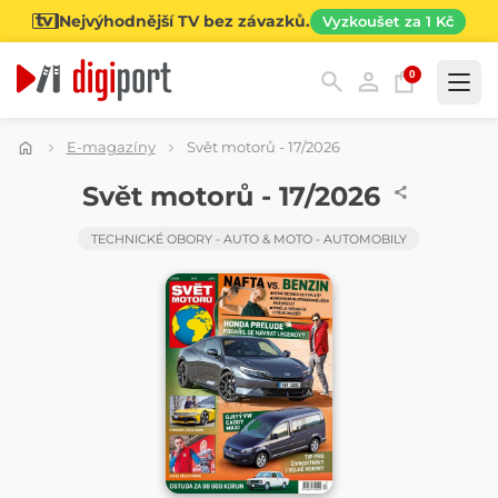
Nejvýhodnější TV bez závazků.
Vyzkoušet za 1 Kč
0
Kategorie
E-magazíny
Svět motorů - 17/2026
ČASOPIS
Svět motorů - 17/2026
TECHNICKÉ OBORY - AUTO & MOTO - AUTOMOBILY