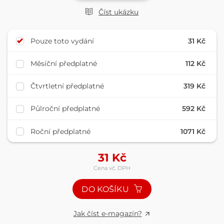
Číst ukázku
Pouze toto vydání
31 Kč
Měsíční předplatné
112 Kč
Čtvrtletní předplatné
319 Kč
Půlroční předplatné
592 Kč
Roční předplatné
1071 Kč
31
Kč
Cena vč. DPH
DO KOŠÍKU
Jak číst e-magazín?