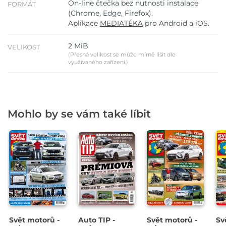
On-line čtečka bez nutnosti instalace
FORMÁT
(Chrome, Edge, Firefox).
Aplikace
MEDIATÉKA
pro Android a iOS.
2 MiB
VELIKOST
(Přesná velikost se může mírně lišit dle
využívaného zařízení.)
Mohlo by se vám také líbit
Svět motorů -
Auto TIP -
Svět motorů -
Sv