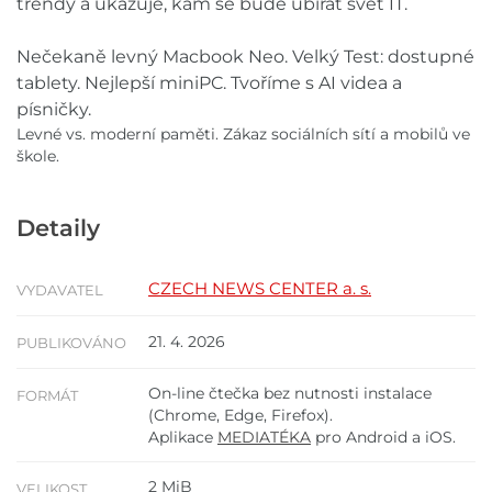
trendy a ukazuje, kam se bude ubírat svět IT.
Nečekaně levný Macbook Neo. Velký Test: dostupné
tablety. Nejlepší miniPC. Tvoříme s AI videa a
písničky.
Levné vs. moderní paměti. Zákaz sociálních sítí a mobilů ve
škole.
Detaily
CZECH NEWS CENTER a. s.
VYDAVATEL
21. 4. 2026
PUBLIKOVÁNO
On-line čtečka bez nutnosti instalace
FORMÁT
(Chrome, Edge, Firefox).
Aplikace
MEDIATÉKA
pro Android a iOS.
2 MiB
VELIKOST