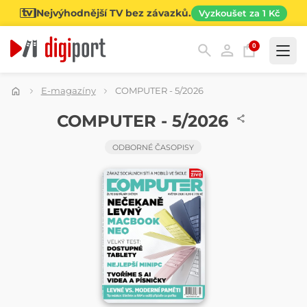
Nejvýhodnější TV bez závazků.
Vyzkoušet za 1 Kč
0
Kategorie
E-magazíny
COMPUTER - 5/2026
ČASOPIS
COMPUTER - 5/2026
ODBORNÉ ČASOPISY