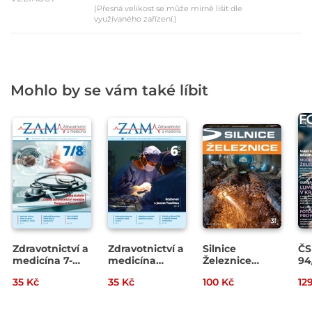
(Přesná velikost se může mírně lišit dle
využívaného zařízení.)
Mohlo by se vám také líbit
Zdravotnictví a
Zdravotnictví a
Silnice
ČS
medicína 7-
medicína
Železnice
94
8/2026
06/2026
3/2026
35 Kč
35 Kč
100 Kč
12