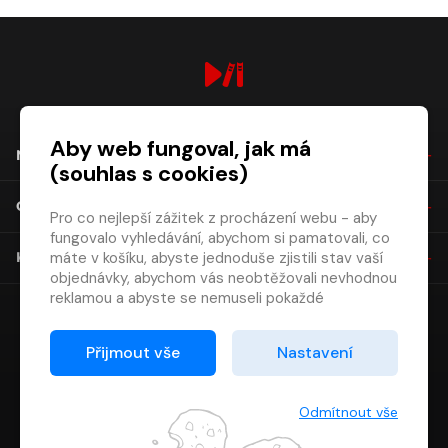
digiport.cz © 2026
Aby web fungoval, jak má
NÁKUP
(souhlas s cookies)
O SPOLEČNOSTI
Pro co nejlepší zážitek z procházení webu - aby
fungovalo vyhledávání, abychom si pamatovali, co
máte v košíku, abyste jednoduše zjistili stav vaší
KONTAKT
objednávky, abychom vás neobtěžovali nevhodnou
reklamou a abyste se nemuseli pokaždé
přihlašovat.
Proto od vás potřebujeme souhlas se
Přijmout vše
Nastavení
zpracováním souborů cookies
, tj. malých souborů,
které se dočasně ukládají ve vašem prohlížeči.
Děkujeme, že nám ho dáte a pomůžete nám tak
Odmítnout vše
web zlepšovat.