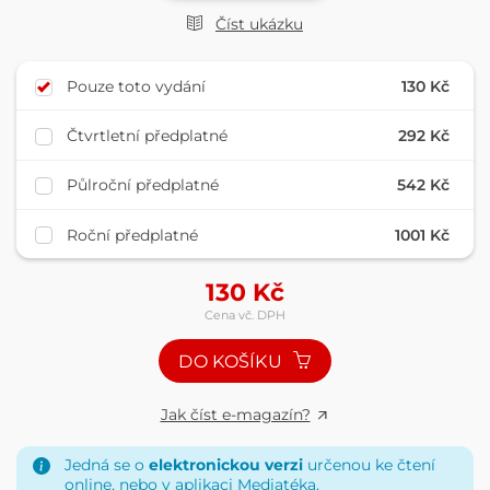
Číst ukázku
Pouze toto vydání
130 Kč
Čtvrtletní předplatné
292 Kč
Půlroční předplatné
542 Kč
Roční předplatné
1001 Kč
130
Kč
Cena vč. DPH
DO KOŠÍKU
Jak číst e-magazín?
Jedná se o
elektronickou verzi
určenou ke čtení
online, nebo v aplikaci
Mediatéka
.