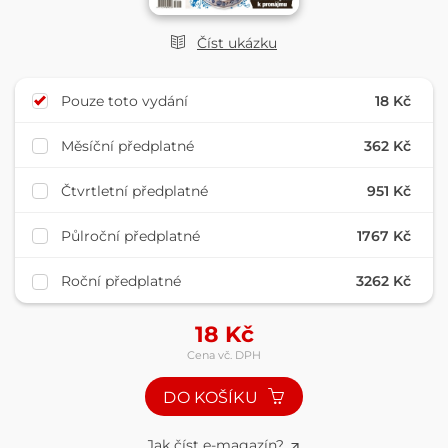
Číst ukázku
Pouze toto vydání
18 Kč
Měsíční předplatné
362 Kč
Čtvrtletní předplatné
951 Kč
Půlroční předplatné
1767 Kč
Roční předplatné
3262 Kč
18
Kč
Cena vč. DPH
DO KOŠÍKU
Jak číst e-magazín?