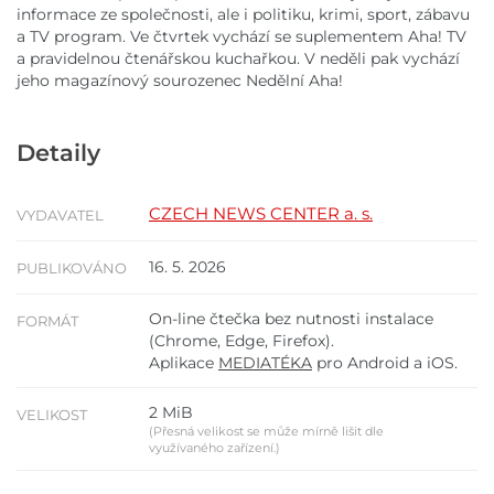
informace ze společnosti, ale i politiku, krimi, sport, zábavu
a TV program. Ve čtvrtek vychází se suplementem Aha! TV
a pravidelnou čtenářskou kuchařkou. V neděli pak vychází
jeho magazínový sourozenec Nedělní Aha!
Detaily
CZECH NEWS CENTER a. s.
VYDAVATEL
16. 5. 2026
PUBLIKOVÁNO
On-line čtečka bez nutnosti instalace
FORMÁT
(Chrome, Edge, Firefox).
Aplikace
MEDIATÉKA
pro Android a iOS.
2 MiB
VELIKOST
(Přesná velikost se může mírně lišit dle
využívaného zařízení.)