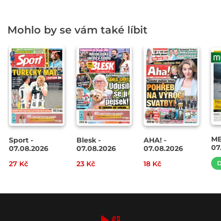
Mohlo by se vám také líbit
ME
Sport -
Blesk -
AHA! -
07
07.08.2026
07.08.2026
07.08.2026
27 Kč
23 Kč
18 Kč
D