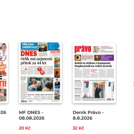
026
MF DNES -
Deník Právo -
Spo
08.08.2026
8.8.2026
20 Kč
32 Kč
27 