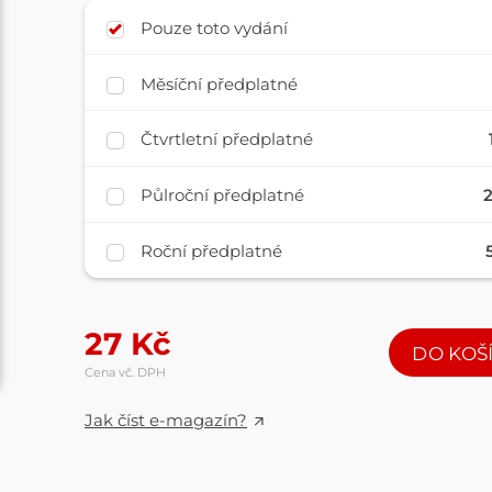
Pouze toto vydání
Měsíční předplatné
Čtvrtletní předplatné
Půlroční předplatné
Roční předplatné
27
Kč
DO KOŠ
Cena vč. DPH
Jak číst e-magazín?