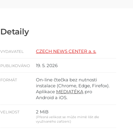
Detaily
CZECH NEWS CENTER a. s.
VYDAVATEL
19. 5. 2026
PUBLIKOVÁNO
On-line čtečka bez nutnosti
FORMÁT
instalace (Chrome, Edge, Firefox).
Aplikace
MEDIATÉKA
pro
Android a iOS.
2 MiB
VELIKOST
(Přesná velikost se může mírně lišit dle
využívaného zařízení.)