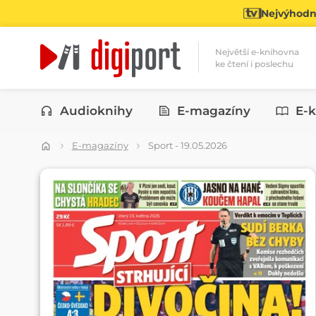
Nejvýhodně
Největší e-knihovna
ke čtení i poslechu
Kategorie
Audioknihy
E-magazíny
E-k
E-magazíny
Sport - 19.05.2026