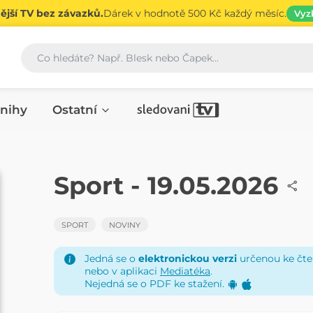
jší TV bez závazků.
Dárek v hodnotě 500 Kč každý měsíc.
Vyz
Vyhledávání
nihy
Ostatní
NOVINY
Sport - 19.05.2026
SPORT
NOVINY
Jedná se o
elektronickou verzi
určenou ke čten
nebo v aplikaci
Mediatéka
.
Nejedná se o PDF ke stažení.