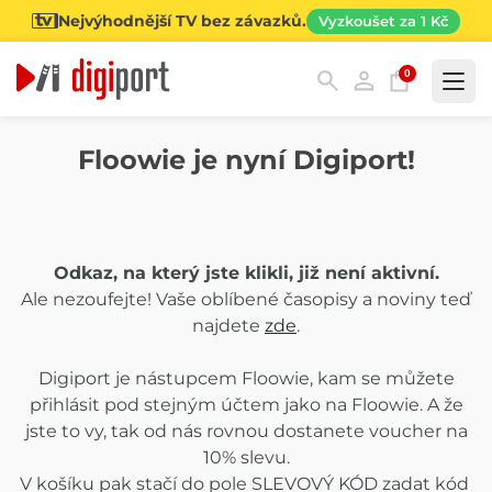
Nejvýhodnější TV bez závazků.
Vyzkoušet za 1 Kč
0
Kategorie
Floowie je nyní Digiport!
Odkaz, na který jste klikli, již není aktivní.
Ale nezoufejte! Vaše oblíbené časopisy a noviny teď
najdete
zde
.
Digiport je nástupcem Floowie, kam se můžete
přihlásit pod stejným účtem jako na Floowie. A že
jste to vy, tak od nás rovnou dostanete voucher na
10% slevu.
V košíku pak stačí do pole SLEVOVÝ KÓD zadat kód