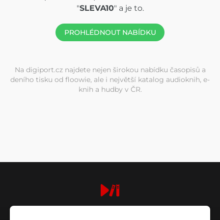
"
SLEVA10
" a je to.
PROHLÉDNOUT NABÍDKU
Na digiport.cz najdete nejen širokou nabídku časopisů a
deního tisku od floowie, ale i největší katalog audioknih, e-
knih a hudby v ČR.
digiport.cz © 2026