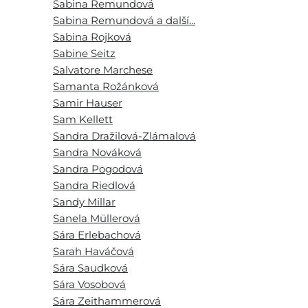
Sabina Remundová
Sabina Remundová a další...
Sabina Rojková
Sabine Seitz
Salvatore Marchese
Samanta Rožánková
Samir Hauser
Sam Kellett
Sandra Dražilová-Zlámalová
Sandra Nováková
Sandra Pogodová
Sandra Riedlová
Sandy Millar
Sanela Müllerová
Sára Erlebachová
Sarah Haváčová
Sára Saudková
Sára Vosobová
Sára Zeithammerová