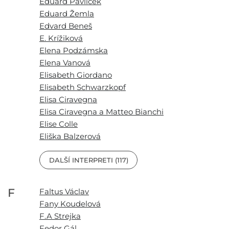
Eduard Pavlíček
Eduard Žemla
Edvard Beneš
E. Krížiková
Elena Podzámska
Elena Vanová
Elisabeth Giordano
Elisabeth Schwarzkopf
Elisa Ciravegna
Elisa Ciravegna a Matteo Bianchi
Elise Colle
Eliška Balzerová
DALŠÍ INTERPRETI (117)
F
Faltus Václav
Fany Koudelová
F.A Strejka
Fedor Gál