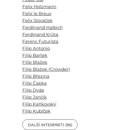
Felix Holzmann
Felix le Breux
Felix Slováček
Ferdinand Halbich
Ferdinand Krůta
Ferenc Futurista
Filip Antonio
Filip Bartek
Filip Blažek
Filip Blažek (Crowder)
Filip Březina
Filip Čapka
Filip Dyda
Filip Jančík
Filip Kaňkovský
Filip Kubíček
DALŠÍ INTERPRETI (96)