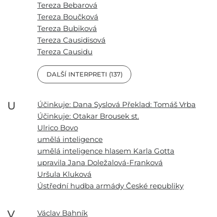
Tereza Bebarová
Tereza Boučková
Tereza Bubiková
Tereza Causidisová
Tereza Causidu
DALŠÍ INTERPRETI (137)
U
Účinkuje: Dana Syslová Překlad: Tomáš Vrba
Účinkuje: Otakar Brousek st.
Ulrico Bovo
umělá inteligence
umělá inteligence hlasem Karla Gotta
upravila Jana Doležalová-Franková
Uršula Kluková
Ústřední hudba armády České republiky
V
Václav Bahník