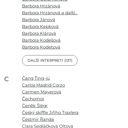
Barbora Hrzánová
Barbora Hrzánová a další...
Barbora Jánová
Barbora Kepková
Barbora Klárová
Barbora Kodešová
Barbora Kodetová
DALŠÍ INTERPRETI (137)
C
Čang Ťing-jü
Carlos Madrid Corzo
Carmen Mayerová
Čechomor
Čeněk Šlégr
Český skiffle Jiřího Traxlera
Čestmír Řanda
Clara Sedláčková Oltová