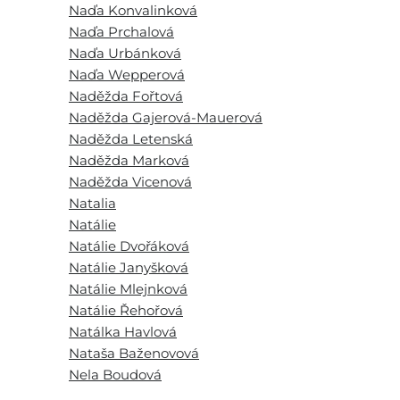
Naďa Konvalinková
Naďa Prchalová
Naďa Urbánková
Naďa Wepperová
Naděžda Fořtová
Naděžda Gajerová-Mauerová
Naděžda Letenská
Naděžda Marková
Naděžda Vicenová
Natalia
Natálie
Natálie Dvořáková
Natálie Janyšková
Natálie Mlejnková
Natálie Řehořová
Natálka Havlová
Nataša Baženovová
Nela Boudová