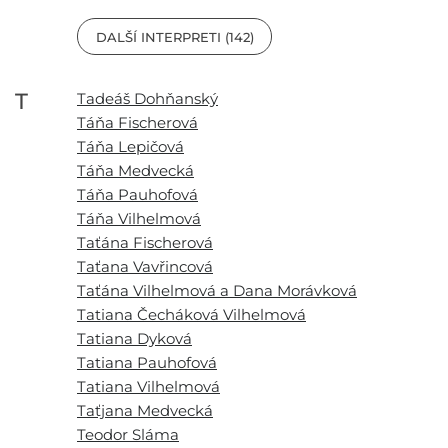
DALŠÍ INTERPRETI (142)
T
Tadeáš Dohňanský
Táňa Fischerová
Táňa Lepičová
Táňa Medvecká
Táňa Pauhofová
Táňa Vilhelmová
Taťána Fischerová
Taťana Vavřincová
Taťána Vilhelmová a Dana Morávková
Tatiana Čecháková Vilhelmová
Tatiana Dyková
Tatiana Pauhofová
Tatiana Vilhelmová
Taťjana Medvecká
Teodor Sláma