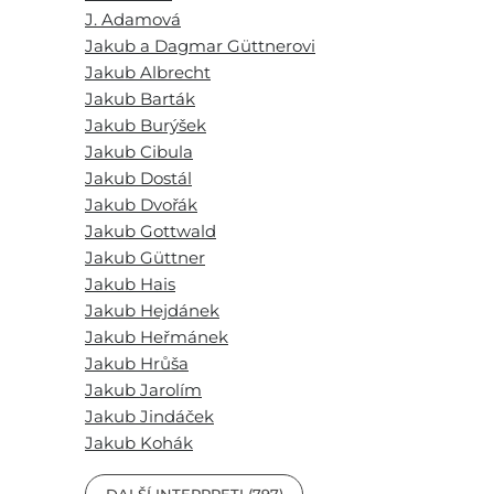
J. Adamová
Jakub a Dagmar Güttnerovi
Jakub Albrecht
Jakub Barták
Jakub Burýšek
Jakub Cibula
Jakub Dostál
Jakub Dvořák
Jakub Gottwald
Jakub Güttner
Jakub Hais
Jakub Hejdánek
Jakub Heřmánek
Jakub Hrůša
Jakub Jarolím
Jakub Jindáček
Jakub Kohák
DALŠÍ INTERPRETI (797)