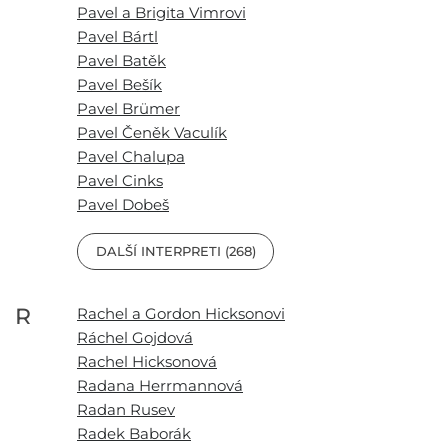
Pavel a Brigita Vimrovi
Pavel Bártl
Pavel Batěk
Pavel Bešík
Pavel Brümer
Pavel Čeněk Vaculík
Pavel Chalupa
Pavel Cinks
Pavel Dobeš
DALŠÍ INTERPRETI (268)
R
Rachel a Gordon Hicksonovi
Ráchel Gojdová
Rachel Hicksonová
Radana Herrmannová
Radan Rusev
Radek Baborák