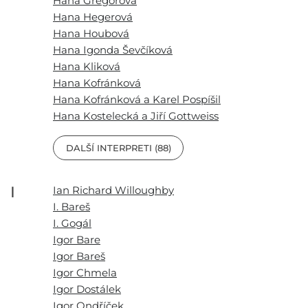
Hana Gregorová
Hana Hegerová
Hana Houbová
Hana Igonda Ševčíková
Hana Kliková
Hana Kofránková
Hana Kofránková a Karel Pospíšil
Hana Kostelecká a Jiří Gottweiss
DALŠÍ INTERPRETI (88)
I
Ian Richard Willoughby
I. Bareš
I. Gogál
Igor Bare
Igor Bareš
Igor Chmela
Igor Dostálek
Igor Ondříček