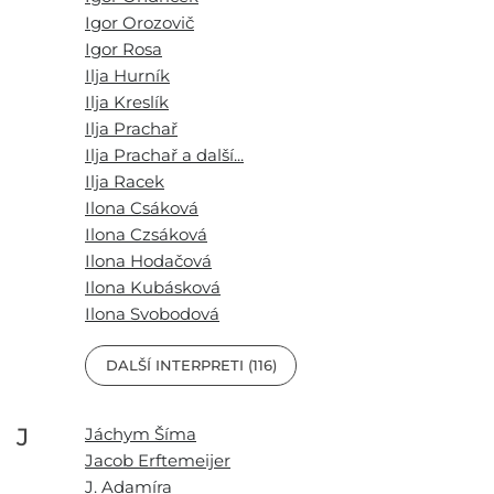
Igor Orozovič
Igor Rosa
Ilja Hurník
Ilja Kreslík
Ilja Prachař
Ilja Prachař a další...
Ilja Racek
Ilona Csáková
Ilona Czsáková
Ilona Hodačová
Ilona Kubásková
Ilona Svobodová
DALŠÍ INTERPRETI (116)
J
Jáchym Šíma
Jacob Erftemeijer
J. Adamíra