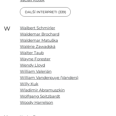
DALŠÍ INTERPRETI (339)
W
Walbert Schmirler
Waldemar Brochard
Waldemar Matuška
Walérie Zawadská
Walter Taub
Wayne Forester
Wendy Lloyd
William Valerián
William Vanderpuye (Vanders)
Willy Kuk
Wladimir Abramuszkin
Wolfgang Spitzbardt
Woody Harrelson