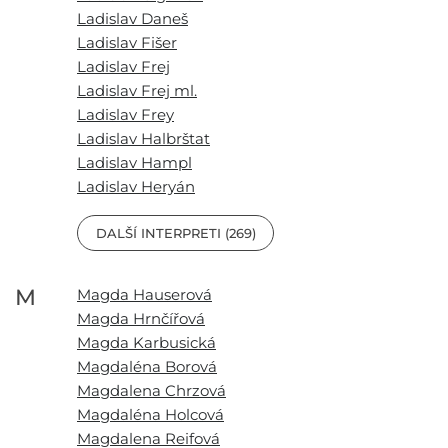
Ladislav Daneš
Ladislav Fišer
Ladislav Frej
Ladislav Frej ml.
Ladislav Frey
Ladislav Halbrštat
Ladislav Hampl
Ladislav Heryán
DALŠÍ INTERPRETI (269)
M
Magda Hauserová
Magda Hrnčířová
Magda Karbusická
Magdaléna Borová
Magdalena Chrzová
Magdaléna Holcová
Magdalena Reifová