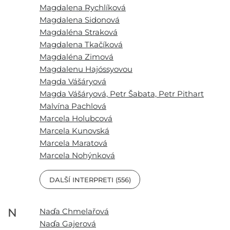
Magdalena Rychlíková
Magdalena Sidonová
Magdaléna Straková
Magdalena Tkačíková
Magdaléna Zimová
Magdalenu Hajóssyovou
Magda Vášáryová
Magda Vášáryová, Petr Šabata, Petr Pithart
Malvína Pachlová
Marcela Holubcová
Marcela Kunovská
Marcela Maratová
Marcela Nohýnková
DALŠÍ INTERPRETI (556)
N
Naďa Chmelařová
Naďa Gajerová