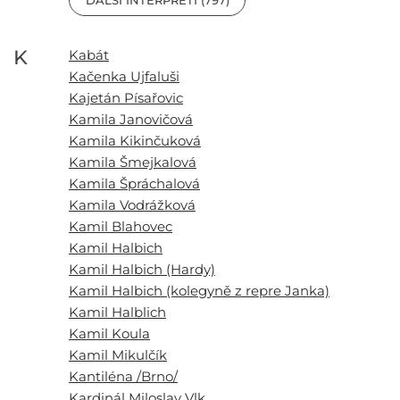
K
Kabát
Kačenka Ujfaluši
Kajetán Písařovic
Kamila Janovičová
Kamila Kikinčuková
Kamila Šmejkalová
Kamila Špráchalová
Kamila Vodrážková
Kamil Blahovec
Kamil Halbich
Kamil Halbich (Hardy)
Kamil Halbich (kolegyně z repre Janka)
Kamil Halblich
Kamil Koula
Kamil Mikulčík
Kantiléna /Brno/
Kardinál Miloslav Vlk