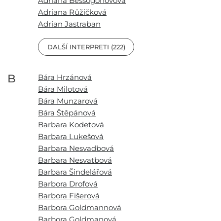
Adriana Bessogonovová
Adriana Růžičková
Adrian Jastraban
DALŠÍ INTERPRETI (222)
B
Bára Hrzánová
Bára Milotová
Bára Munzarová
Bára Štěpánová
Barbara Kodetová
Barbara Lukešová
Barbara Nesvadbová
Barbara Nesvatbová
Barbara Šindelářová
Barbora Drofová
Barbora Fišerová
Barbora Goldmannová
Barbora Goldmanová