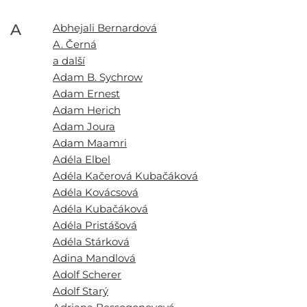
A
Abhejali Bernardová
A. Černá
a další
Adam B. Sychrow
Adam Ernest
Adam Herich
Adam Joura
Adam Maamri
Adéla Elbel
Adéla Kačerová Kubačáková
Adéla Kovácsová
Adéla Kubačáková
Adéla Pristášová
Adéla Stárková
Adina Mandlová
Adolf Scherer
Adolf Starý