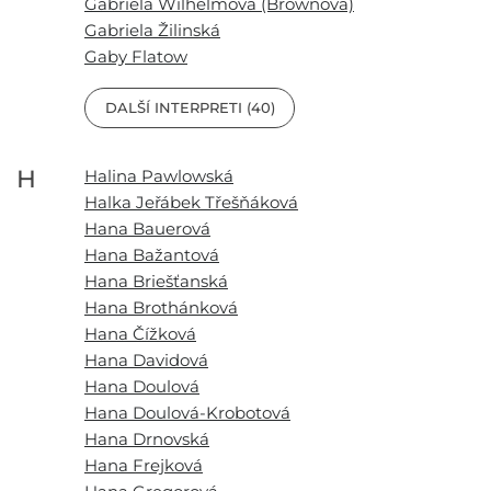
Gabriela Wilhelmová (Brownová)
Gabriela Žilinská
Gaby Flatow
DALŠÍ INTERPRETI (40)
H
Halina Pawlowská
Halka Jeřábek Třešňáková
Hana Bauerová
Hana Bažantová
Hana Briešťanská
Hana Brothánková
Hana Čížková
Hana Davidová
Hana Doulová
Hana Doulová-Krobotová
Hana Drnovská
Hana Frejková