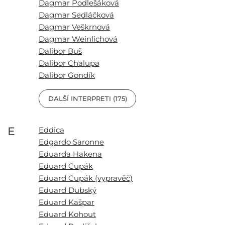
Dagmar Podlešáková
Dagmar Sedláčková
Dagmar Veškrnová
Dagmar Weinlichová
Dalibor Buš
Dalibor Chalupa
Dalibor Gondík
DALŠÍ INTERPRETI (175)
E
Eddica
Edgardo Saronne
Eduarda Hakena
Eduard Cupák
Eduard Cupák (vypravěč)
Eduard Dubský
Eduard Kašpar
Eduard Kohout