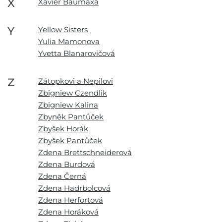
X
Xavier Baumaxa
Y
Yellow Sisters
Yulia Mamonova
Yvetta Blanarovičová
Z
Zátopkovi a Nepilovi
Zbigniew Czendlik
Zbigniew Kalina
Zbyněk Pantůček
Zbyšek Horák
Zbyšek Pantůček
Zdena Brettschneiderová
Zdena Burdová
Zdena Černá
Zdena Hadrbolcová
Zdena Herfortová
Zdena Horáková