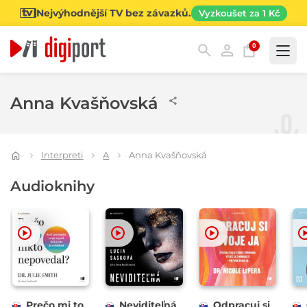
Nejvýhodnější TV bez závazků.
Vyzkoušet za 1 Kč
0
Kategorie
Anna Kvašňovská
Interpreti
A
Anna Kvašňovská
Audioknihy
Prečo mi to
Neviditeľná
Odpracuj si