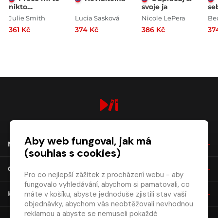
nikto
svoje ja
se
nepovedal?
ro
Julie Smith
Lucia Sasková
Nicole LePera
Be
361 Kč
374 Kč
386 Kč
37
digiport.cz © 2026
Aby web fungoval, jak má
NÁKUP
(souhlas s cookies)
O SPOLEČNOSTI
Pro co nejlepší zážitek z procházení webu - aby
fungovalo vyhledávání, abychom si pamatovali, co
máte v košíku, abyste jednoduše zjistili stav vaší
KONTAKT
objednávky, abychom vás neobtěžovali nevhodnou
reklamou a abyste se nemuseli pokaždé