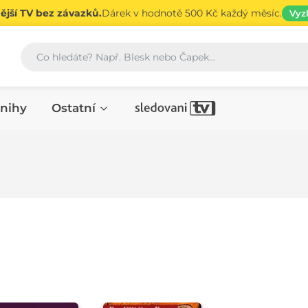
jší TV bez závazků.
Dárek v hodnotě 500 Kč každý měsíc.
Vyz
Vyhledávání
nihy
Ostatní