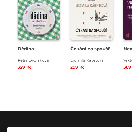
Přehrát
Přehrát
P
ukázku
ukázku
u
Dědina
Čekání na spoušť
Ned
Petra Dvořáková
Lidmila Kábrtová
Vikt
329 Kč
299 Kč
369