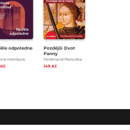
řehrát
kázku
ěle odpoledne
Pozdější život
Panny
orie Hanišová
Ferdinand Peroutka
 Kč
149 Kč