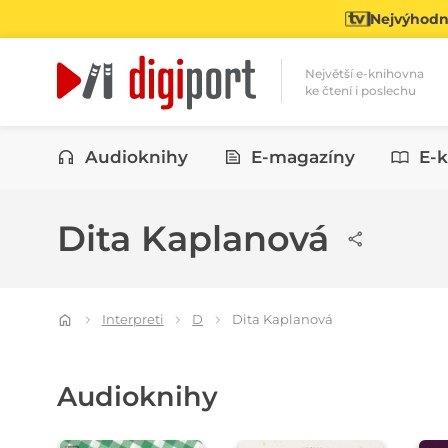
Nejvýhodně
Největší e-knihovna
ke čtení i poslechu
Kategorie
Audioknihy
E-magazíny
E-k
Dita Kaplanová
Interpreti
D
Dita Kaplanová
Audioknihy