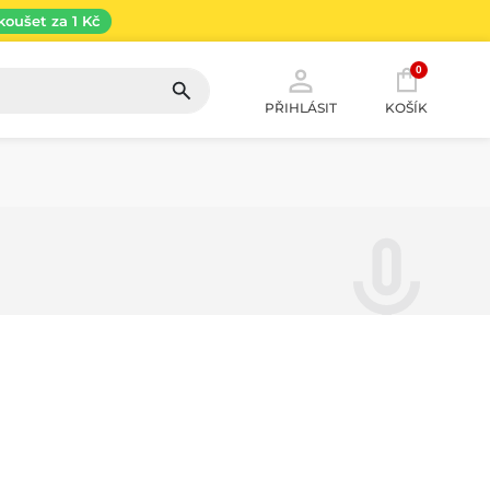
koušet za 1 Kč
0
PŘIHLÁSIT
KOŠÍK