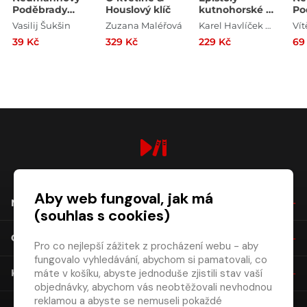
Poděbrady
Houslový klíč
kutnohorské a
Po
1979
vybrané články
19
Vasilij Šukšin
Zuzana Maléřová
Karel Havlíček Borovský
politické
39 Kč
329 Kč
229 Kč
69
digiport.cz © 2026
Aby web fungoval, jak má
NÁKUP
(souhlas s cookies)
O SPOLEČNOSTI
Pro co nejlepší zážitek z procházení webu - aby
fungovalo vyhledávání, abychom si pamatovali, co
máte v košíku, abyste jednoduše zjistili stav vaší
KONTAKT
objednávky, abychom vás neobtěžovali nevhodnou
reklamou a abyste se nemuseli pokaždé