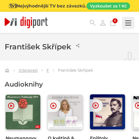
Nejvýhodnější TV bez závazků.
Vyzkoušet za 1 Kč
0
Kategorie
František Skřípek
Interpreti
F
František Skřípek
Audioknihy
Neumannovy
O květině &
Epištoly
Ne