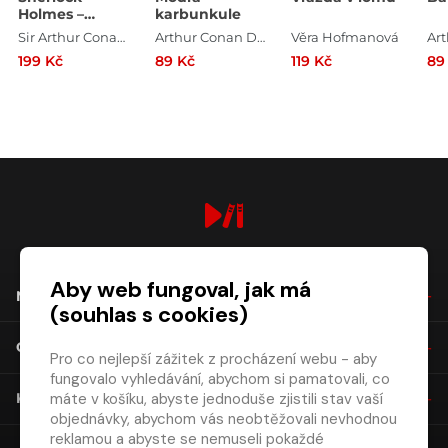
Holmes –
karbunkule
Barvíř na
Sir Arthur Conan Doyle
Arthur Conan Doyle
Věra Hofmanová
penzi/Podnájemnice
199 Kč
89 Kč
119 Kč
89
v závoji
digiport.cz © 2026
Aby web fungoval, jak má
NÁKUP
(souhlas s cookies)
O SPOLEČNOSTI
Pro co nejlepší zážitek z procházení webu - aby
fungovalo vyhledávání, abychom si pamatovali, co
máte v košíku, abyste jednoduše zjistili stav vaší
KONTAKT
objednávky, abychom vás neobtěžovali nevhodnou
reklamou a abyste se nemuseli pokaždé