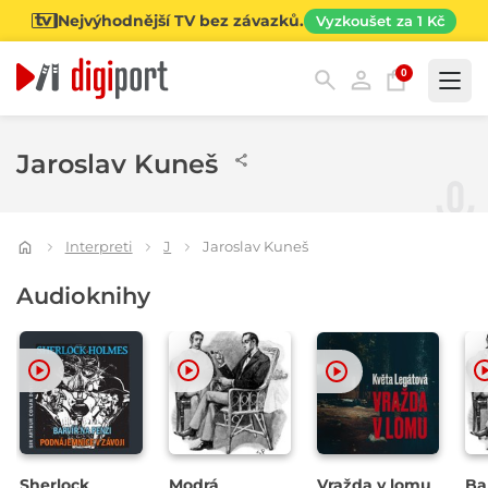
Nejvýhodnější TV bez závazků.
Vyzkoušet za 1 Kč
0
Kategorie
Jaroslav Kuneš
Interpreti
J
Jaroslav Kuneš
Audioknihy
Sherlock
Modrá
Vražda v lomu
Ba