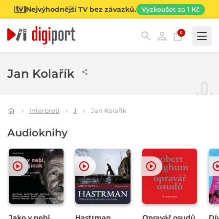
Nejvýhodnější TV bez závazků.
Vyzkoušet za 1 Kč
0
Kategorie
Jan Kolařík
Interpreti
J
Jan Kolařík
Audioknihy
Jako v nebi,
Hastrman
Opravář osudů
Dí