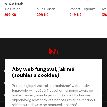
jenže jinak
Aleš Palán
Miloš Urban
Robert Fulghum
Iv
299 Kč
299 Kč
249 Kč
39
digiport.cz © 2026
Aby web fungoval, jak má
NÁKUP
(souhlas s cookies)
O SPOLEČNOSTI
Pro co nejlepší zážitek z procházení webu - aby
fungovalo vyhledávání, abychom si pamatovali, co
máte v košíku, abyste jednoduše zjistili stav vaší
KONTAKT
objednávky, abychom vás neobtěžovali nevhodnou
reklamou a abyste se nemuseli pokaždé