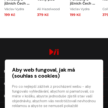
jižních Čech a
jižních Čech a
Šumavy 2
Šumavy aneb
Václav Vydra
Ali Hazelwood
Václav Vydra
aneb
vyprávění
199 Kč
379 Kč
199 Kč
37
vyprávění
kapra Jakuba
kapra Jakuba
digiport.cz © 2026
Aby web fungoval, jak má
NÁKUP
(souhlas s cookies)
O SPOLEČNOSTI
Pro co nejlepší zážitek z procházení webu - aby
fungovalo vyhledávání, abychom si pamatovali, co
máte v košíku, abyste jednoduše zjistili stav vaší
KONTAKT
objednávky, abychom vás neobtěžovali nevhodnou
reklamou a abyste se nemuseli pokaždé