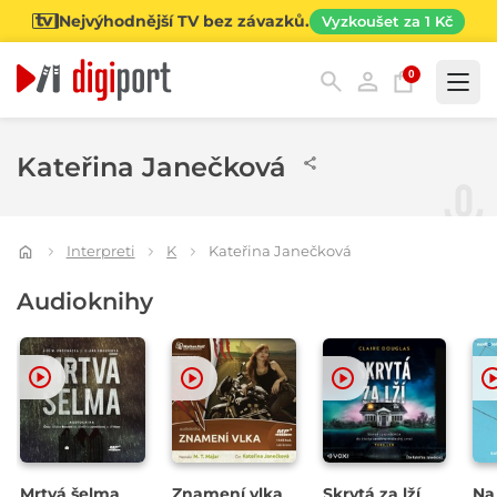
Nejvýhodnější TV bez závazků.
Vyzkoušet za 1 Kč
0
Kategorie
Kateřina Janečková
Interpreti
K
Kateřina Janečková
Audioknihy
Mrtvá šelma
Znamení vlka
Skrytá za lží
Na