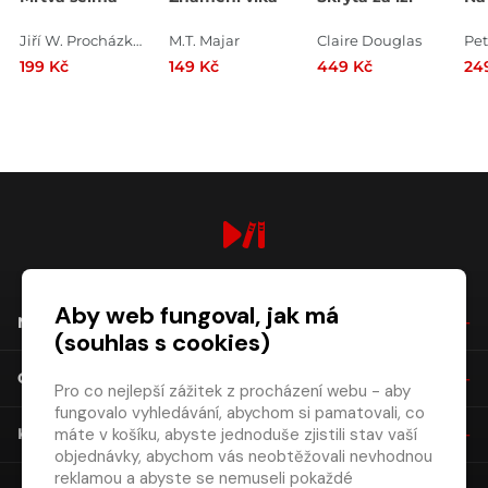
Jiří W. Procházka , Klára Smolíková
M.T. Majar
Claire Douglas
Pe
199 Kč
149 Kč
449 Kč
24
digiport.cz © 2026
Aby web fungoval, jak má
NÁKUP
(souhlas s cookies)
O SPOLEČNOSTI
Pro co nejlepší zážitek z procházení webu - aby
fungovalo vyhledávání, abychom si pamatovali, co
máte v košíku, abyste jednoduše zjistili stav vaší
KONTAKT
objednávky, abychom vás neobtěžovali nevhodnou
reklamou a abyste se nemuseli pokaždé