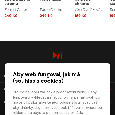
stromu
chrámu
st
zá
Forrest Carter
Paulo Coelho
Věra Dvořáková , Antoine De Saint Exupéry
Re
249 Kč
249 Kč
169 Kč
19
digiport.cz © 2026
Aby web fungoval, jak má
NÁKUP
(souhlas s cookies)
O SPOLEČNOSTI
Pro co nejlepší zážitek z procházení webu - aby
fungovalo vyhledávání, abychom si pamatovali, co
máte v košíku, abyste jednoduše zjistili stav vaší
KONTAKT
objednávky, abychom vás neobtěžovali nevhodnou
reklamou a abyste se nemuseli pokaždé