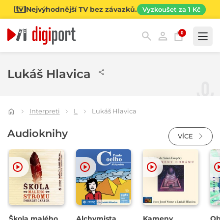
Nejvýhodnější TV bez závazků.
Vyzkoušet za 1 Kč
0
Kategorie
Lukáš Hlavica
Interpreti
L
Lukáš Hlavica
Audioknihy
VÍCE
Škola malého
Alchymista
Kameny
Ob