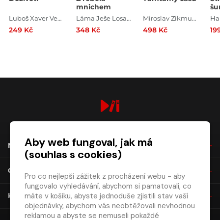
mnichem
šu
Luboš Xaver Veselý
Láma Ješe Losal Rinpočhe
Miroslav Zikmund , Jiří Hanzelka , Miloslav Stingl , Rudolf Švaříček
Ha
249 Kč
348 Kč
498 Kč
19
digiport.cz © 2026
Aby web fungoval, jak má
NÁKUP
(souhlas s cookies)
O SPOLEČNOSTI
Pro co nejlepší zážitek z procházení webu - aby
fungovalo vyhledávání, abychom si pamatovali, co
máte v košíku, abyste jednoduše zjistili stav vaší
KONTAKT
objednávky, abychom vás neobtěžovali nevhodnou
reklamou a abyste se nemuseli pokaždé