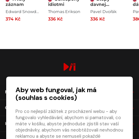
záznam
idiotmi
davnej
dá
minulosti -
mi
Edward Snowden
Thomas Erikson
Pavel Dvořák
Pa
Zrod národa
Sl
374 Kč
336 Kč
336 Kč
38
st
digiport.cz © 2026
Aby web fungoval, jak má
NÁKUP
(souhlas s cookies)
O SPOLEČNOSTI
Pro co nejlepší zážitek z procházení webu - aby
fungovalo vyhledávání, abychom si pamatovali, co
máte v košíku, abyste jednoduše zjistili stav vaší
KONTAKT
objednávky, abychom vás neobtěžovali nevhodnou
reklamou a abyste se nemuseli pokaždé