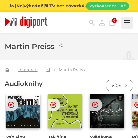
Nejvýhodnější TV bez závazků.
Vyzkoušet za 1 Kč
0
Kategorie
Martin Preiss
Interpreti
M
Martin Preiss
Audioknihy
VÍCE
Stín viny
Jak žít a
Svědkyně
Pů