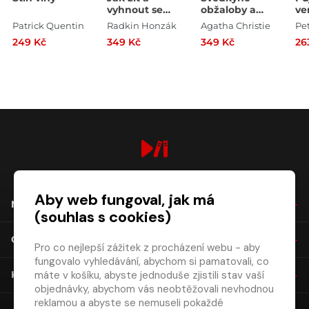
vyhnout se
obžaloby a
ve
syndromu
další povídky
Patrick Quentin
Radkin Honzák
Agatha Christie
Pe
vyhoření
249 Kč
349 Kč
349 Kč
26
digiport.cz © 2026
Aby web fungoval, jak má
NÁKUP
(souhlas s cookies)
O SPOLEČNOSTI
Pro co nejlepší zážitek z procházení webu - aby
fungovalo vyhledávání, abychom si pamatovali, co
máte v košíku, abyste jednoduše zjistili stav vaší
KONTAKT
objednávky, abychom vás neobtěžovali nevhodnou
reklamou a abyste se nemuseli pokaždé