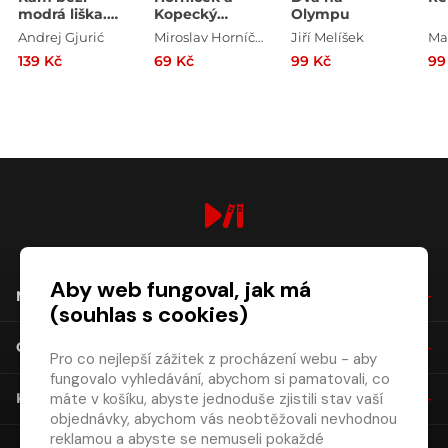
modrá liška.
Kopecký
Olympu
Pohádkové
vzpomínají
Andrej Gjurić
Miroslav Horníček , Miloš Kopecký
Jiří Melíšek
vyprávění z
139 Kč
69 Kč
99 Kč
99
Malé Strany
digiport.cz © 2026
Aby web fungoval, jak má
NÁKUP
(souhlas s cookies)
O SPOLEČNOSTI
Pro co nejlepší zážitek z procházení webu - aby
fungovalo vyhledávání, abychom si pamatovali, co
máte v košíku, abyste jednoduše zjistili stav vaší
KONTAKT
objednávky, abychom vás neobtěžovali nevhodnou
reklamou a abyste se nemuseli pokaždé