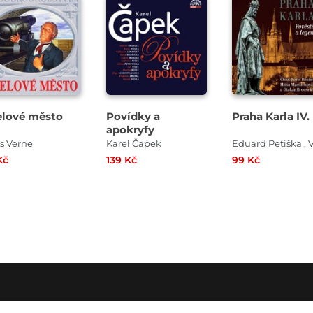
Přehrát
Přehrát
Přehrát
ukázku
ukázku
ukázku
lové město
Povídky a
Praha Karla IV.
apokryfy
s Verne
Karel Čapek
Kč
139 Kč
99 Kč