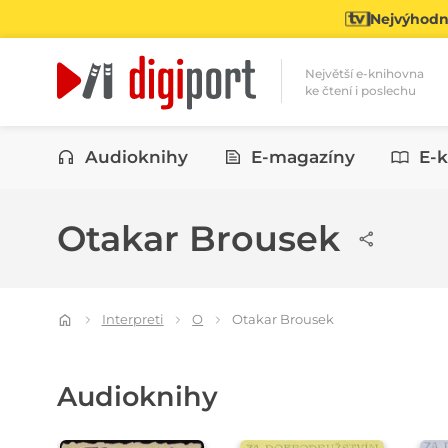
Nejvýhodně
Největší e-knihovna
ke čtení i poslechu
Kategorie
Audioknihy
E-magazíny
E-k
Otakar Brousek
Interpreti
O
Otakar Brousek
Audioknihy