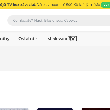
jší TV bez závazků.
Dárek v hodnotě 500 Kč každý měsíc.
Vyz
Vyhledávání
nihy
Ostatní