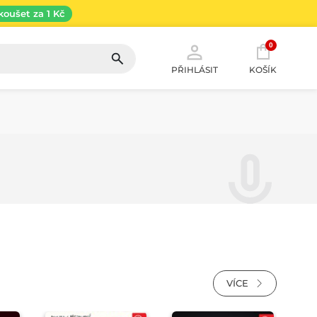
koušet za 1 Kč
0
PŘIHLÁSIT
KOŠÍK
VÍCE