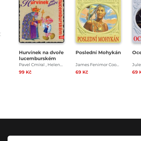
Přehrát
Přehrát
ukázku
ukázku
Hurvínek na dvoře
Poslední Mohykán
Oce
lucemburském
Pavel Cmíral , Helena Stachová
James Fenimor Cooper
Jule
99 Kč
69 Kč
69 