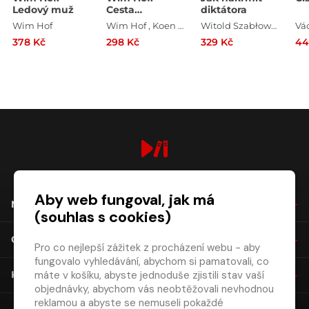
Ledový muž
Cesta
diktátora
Ledového
Wim Hof
Wim Hof , Koen de Jong
Witold Szabłowski
Vá
muže
378 Kč
298 Kč
329 Kč
44
digiport.cz © 2026
Aby web fungoval, jak má
NÁKUP
(souhlas s cookies)
O SPOLEČNOSTI
Pro co nejlepší zážitek z procházení webu - aby
fungovalo vyhledávání, abychom si pamatovali, co
máte v košíku, abyste jednoduše zjistili stav vaší
KONTAKT
objednávky, abychom vás neobtěžovali nevhodnou
reklamou a abyste se nemuseli pokaždé