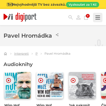
Nejvýhodnější TV bez závazků.
Vyzkoušet za 1 Kč
0
Kategorie
Pavel Hromádka
Interpreti
P
Pavel Hromádka
Audioknihy
Wim Hof.
Wim Hof.
Jak nakrmit
Čí