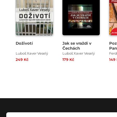
Přehrát
Přehrát
ukázku
ukázku
Doživotí
Jak se vraždí v
Poz
Čechách
Pan
Luboš Xaver Veselý
Luboš Xaver Veselý
Ferd
249 Kč
179 Kč
149