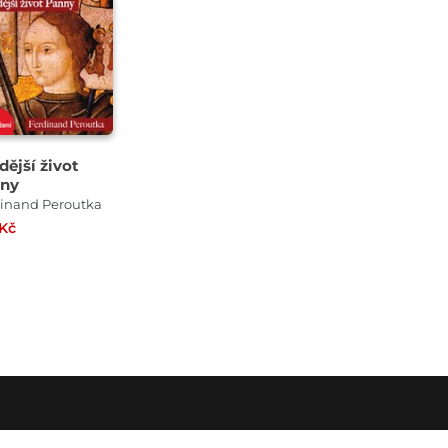
dější život
ny
inand Peroutka
 Kč