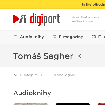
Nejvýhodně
Největší e-knihovna
ke čtení i poslechu
Kategorie
Audioknihy
E-magazíny
E-k
Tomáš Sagher
Interpreti
T
Tomáš Sagher
Audioknihy