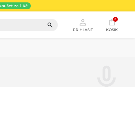
koušet za 1 Kč
0
PŘIHLÁSIT
KOŠÍK