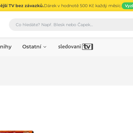
jší TV bez závazků.
Dárek v hodnotě 500 Kč každý měsíc.
Vyz
Vyhledávání
nihy
Ostatní