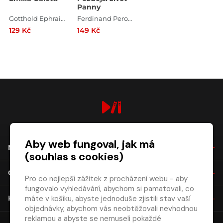
Panny
Gotthold Ephraim Lessing
Ferdinand Peroutka
129 Kč
149 Kč
digiport.cz © 2026
Aby web fungoval, jak má
NÁKUP
(souhlas s cookies)
O SPOLEČNOSTI
Pro co nejlepší zážitek z procházení webu - aby
fungovalo vyhledávání, abychom si pamatovali, co
máte v košíku, abyste jednoduše zjistili stav vaší
KONTAKT
objednávky, abychom vás neobtěžovali nevhodnou
reklamou a abyste se nemuseli pokaždé