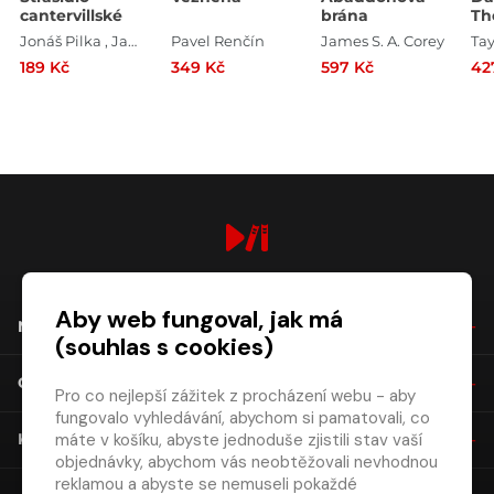
cantervillské
brána
Th
Jonáš Pilka , Jan Jiráň
Pavel Renčín
James S. A. Corey
189 Kč
349 Kč
597 Kč
42
digiport.cz © 2026
Aby web fungoval, jak má
NÁKUP
(souhlas s cookies)
O SPOLEČNOSTI
Pro co nejlepší zážitek z procházení webu - aby
fungovalo vyhledávání, abychom si pamatovali, co
máte v košíku, abyste jednoduše zjistili stav vaší
KONTAKT
objednávky, abychom vás neobtěžovali nevhodnou
reklamou a abyste se nemuseli pokaždé