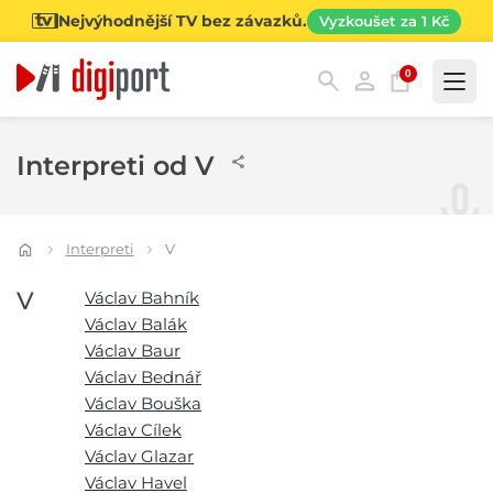
Nejvýhodnější TV bez závazků.
Vyzkoušet za 1 Kč
0
Kategorie
Interpreti od V
Interpreti
V
V
Václav Bahník
Václav Balák
Václav Baur
Václav Bednář
Václav Bouška
Václav Cílek
Václav Glazar
Václav Havel