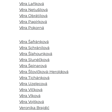
Věra Laňková
Věra Netušilová
Věra Obrátilová
Věra Papírková
Věra Pokorná
Věra Šafránková
Věra Schránilová
Věra Šlahounková
Věra Slunéčková
Věra Špinarová
Věra Šťovíčková-Heroldová
Věra Tichánková
Věra Uzelecová
Věra Vlčková
Věra Vlková
Věra Vojtková
Veronika Brajdić