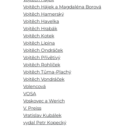
Vojtěch Hájek a Magdaléna Borová
Vojtěch Hamerský
Vojtěch Havelka
Vojtěch Hrabák
Vojtěch Kotek
Vojtěch Lipina
Vojtěch Ondráček
Vojtěch Přívětivý
Vojtěch Rohlíček
Vojtěch Tůma-Plachý
Vojtěch Vondráček
Volencová
VOSA
Voskovec a Werich
V. Preiss
Vratislav Kubálek
vydal Petr Kopecký