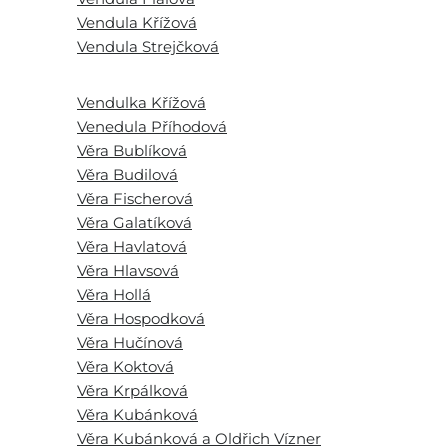
Vendula Křížová
Vendula Strejčková
Vendulka Křížová
Venedula Příhodová
Věra Bublíková
Věra Budilová
Věra Fischerová
Věra Galatíková
Věra Havlatová
Věra Hlavsová
Věra Hollá
Věra Hospodková
Věra Hučínová
Věra Koktová
Věra Krpálková
Věra Kubánková
Věra Kubánková a Oldřich Vízner