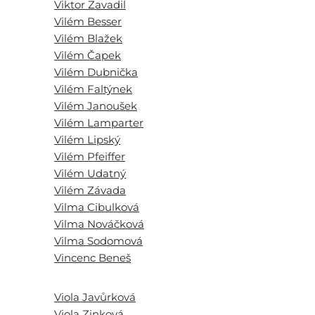
Viktor Zavadil
Vilém Besser
Vilém Blažek
Vilém Čapek
Vilém Dubnička
Vilém Faltýnek
Vilém Janoušek
Vilém Lamparter
Vilém Lipský
Vilém Pfeiffer
Vilém Udatný
Vilém Závada
Vilma Cibulková
Vilma Nováčková
Vilma Sodomová
Vincenc Beneš
Viola Javůrková
Viola Zinková