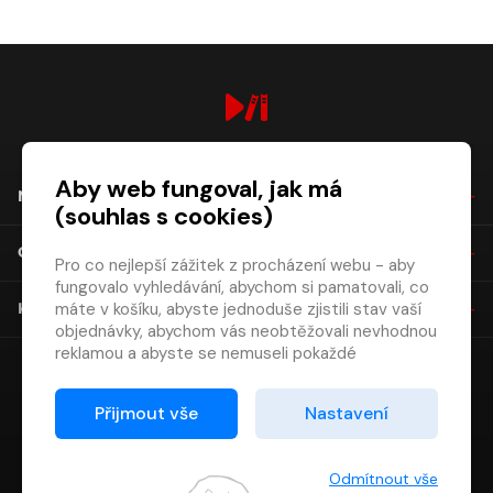
digiport.cz © 2026
Aby web fungoval, jak má
NÁKUP
(souhlas s cookies)
O SPOLEČNOSTI
Pro co nejlepší zážitek z procházení webu - aby
fungovalo vyhledávání, abychom si pamatovali, co
máte v košíku, abyste jednoduše zjistili stav vaší
KONTAKT
objednávky, abychom vás neobtěžovali nevhodnou
reklamou a abyste se nemuseli pokaždé
přihlašovat.
Proto od vás potřebujeme souhlas se
Přijmout vše
Nastavení
zpracováním souborů cookies
, tj. malých souborů,
které se dočasně ukládají ve vašem prohlížeči.
Děkujeme, že nám ho dáte a pomůžete nám tak
Odmítnout vše