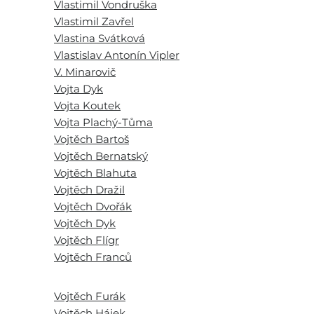
Vlastimil Vondruška
Vlastimil Zavřel
Vlastina Svátková
Vlastislav Antonín Vipler
V. Minarovič
Vojta Dyk
Vojta Koutek
Vojta Plachý-Tůma
Vojtěch Bartoš
Vojtěch Bernatský
Vojtěch Blahuta
Vojtěch Dražil
Vojtěch Dvořák
Vojtěch Dyk
Vojtěch Flígr
Vojtěch Franců
Vojtěch Furák
Vojtěch Hájek