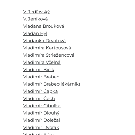
V. Jedľovský
V. Jeníková
Vladana Brouková
Vladan Hýl
Vladanka Drvotová
Vladimíra Kartousová
Vladimíra Striežencová
Vladimíra Včelná
Vladimír Bičík
Vladimír Brabec
Vladimír Brabec(lékárník)
Vladimír Čapka
Vladimír Čech
Vladimír Cibulka
Vladimír Dlouhý
Vladimír Doležal
Vladimír Dvořák
Vladimír Fišar