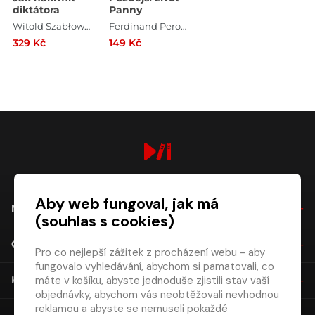
diktátora
Panny
Witold Szabłowski
Ferdinand Peroutka
329 Kč
149 Kč
digiport.cz © 2026
Aby web fungoval, jak má
NÁKUP
(souhlas s cookies)
O SPOLEČNOSTI
Pro co nejlepší zážitek z procházení webu - aby
fungovalo vyhledávání, abychom si pamatovali, co
máte v košíku, abyste jednoduše zjistili stav vaší
KONTAKT
objednávky, abychom vás neobtěžovali nevhodnou
reklamou a abyste se nemuseli pokaždé