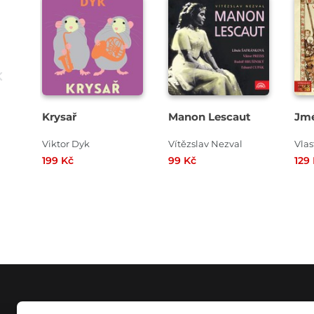
Přehrát
Přehrát
ukázku
ukázku
Krysař
Manon Lescaut
Jmé
Viktor Dyk
Vítězslav Nezval
Vlas
199 Kč
99 Kč
129