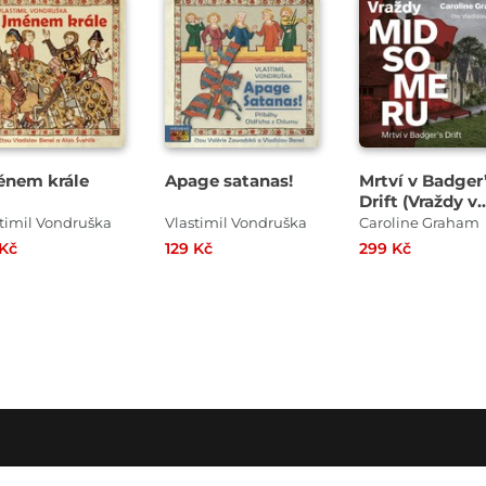
Přehrát
Přehrát
Přehrát
ukázku
ukázku
ukázku
nem krále
Apage satanas!
Mrtví v Badger
Drift (Vraždy v
Midsomeru 1)
timil Vondruška
Vlastimil Vondruška
Caroline Graham
 Kč
129 Kč
299 Kč