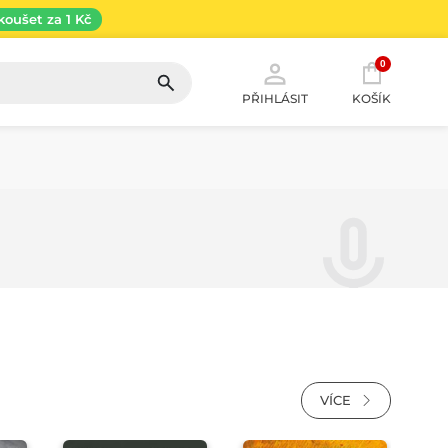
koušet za 1 Kč
0
PŘIHLÁSIT
KOŠÍK
VÍCE