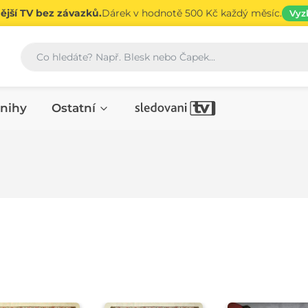
jší TV bez závazků.
Dárek v hodnotě 500 Kč každý měsíc.
Vyz
Vyhledávání
nihy
Ostatní