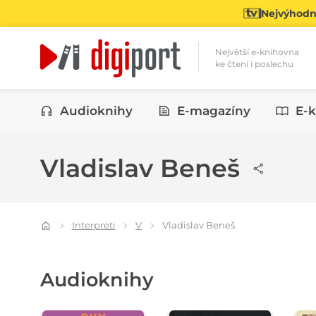
Nejvýhodně
Největší e-knihovna
ke čtení i poslechu
Kategorie
Audioknihy
E-magazíny
E-k
Vladislav Beneš
Interpreti
V
Vladislav Beneš
Audioknihy