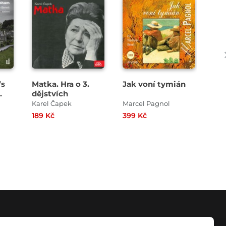
Přehrát
Přehrát
ukázku
ukázku
’s
Matka. Hra o 3.
Jak voní tymián
Zel
dějstvích
Karel Čapek
Marcel Pagnol
Ste
189 Kč
399 Kč
369