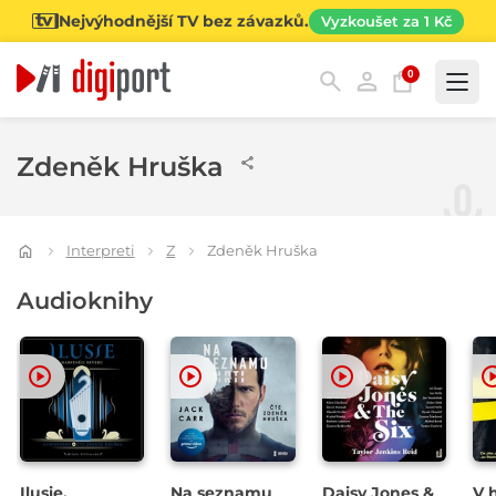
Nejvýhodnější TV bez závazků.
Vyzkoušet za 1 Kč
0
Kategorie
Zdeněk Hruška
Interpreti
Z
Zdeněk Hruška
Audioknihy
Ilusie.
Na seznamu
Daisy Jones &
V h