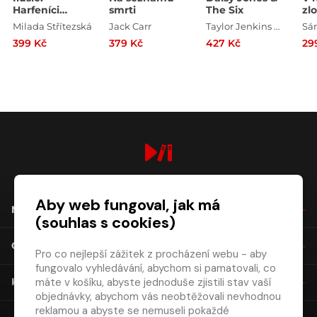
Harfeníci
smrti
The Six
zl
severu
Milada Střítezská
Jack Carr
Taylor Jenkins Reid
399 Kč
379 Kč
427 Kč
29
digiport.cz © 2026
Aby web fungoval, jak má
NÁKUP
(souhlas s cookies)
O SPOLEČNOSTI
Pro co nejlepší zážitek z procházení webu - aby
fungovalo vyhledávání, abychom si pamatovali, co
máte v košíku, abyste jednoduše zjistili stav vaší
KONTAKT
objednávky, abychom vás neobtěžovali nevhodnou
reklamou a abyste se nemuseli pokaždé