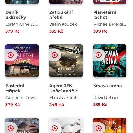
Deník
Zatloukání
Planetární
uklízečky
hřebů
rachot
Loreth Anne White
Vilém Koubek
Michaela Merglová , Martin Paytok
379 Kč
339 Kč
399 Kč
Poslední
Agent JFK –
Krvavá aréna
střípek
Hořící andělé
Catherine Cowles
Miroslav Žamboch
David Urban
379 Kč
249 Kč
359 Kč