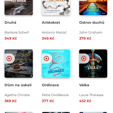
Druhá
Aristokrat
Ostrov duchů
Barbora Scherf
Antonín Mazáč
John Grisham
349 Kč
349 Kč
379 Kč
Dům na úskalí
Ordinace
Válka
Agatha Christie
Petra Dvořáková
Laura Thalassa
369 Kč
377 Kč
452 Kč