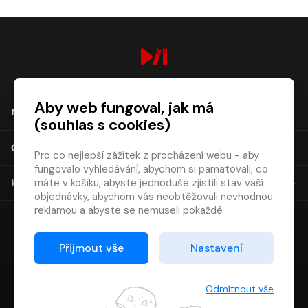
digiport.cz © 2026
Aby web fungoval, jak má
NÁKUP
(souhlas s cookies)
O SPOLEČNOSTI
Pro co nejlepší zážitek z procházení webu - aby
fungovalo vyhledávání, abychom si pamatovali, co
máte v košíku, abyste jednoduše zjistili stav vaší
KONTAKT
objednávky, abychom vás neobtěžovali nevhodnou
reklamou a abyste se nemuseli pokaždé
přihlašovat.
Proto od vás potřebujeme souhlas se
Přijmout vše
Nastavení
zpracováním souborů cookies
, tj. malých souborů,
které se dočasně ukládají ve vašem prohlížeči.
Děkujeme, že nám ho dáte a pomůžete nám tak
Odmítnout vše
web zlepšovat.