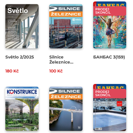
PRODEJ
SKONČIL
Světlo 2/2025
Silnice
БАНБАС 3(159)
Železnice
2/2025
180 Kč
100 Kč
PRODEJ
SKONČIL