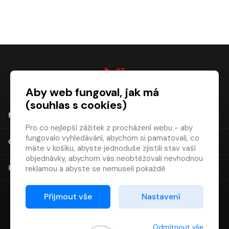
Aby web fungoval, jak má
digiport.cz © 2026
(souhlas s cookies)
NÁKUP
Pro co nejlepší zážitek z procházení webu - aby
fungovalo vyhledávání, abychom si pamatovali, co
O SPOLEČNOSTI
máte v košíku, abyste jednoduše zjistili stav vaší
objednávky, abychom vás neobtěžovali nevhodnou
KONTAKT
reklamou a abyste se nemuseli pokaždé
přihlašovat.
Proto od vás potřebujeme souhlas se
Přijmout vše
Nastavení
zpracováním souborů cookies
, tj. malých souborů,
které se dočasně ukládají ve vašem prohlížeči.
Děkujeme, že nám ho dáte a pomůžete nám tak
Odmítnout vše