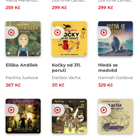
černokněžníka
259 Kč
299 Kč
299 Kč
Vorána
Eliška Andílek
Kočky od 311.
Hledá se
peruti
medvěd
Pavlína Jurková
Dalibor Vácha
Hannah Goldová
267 Kč
311 Kč
329 Kč