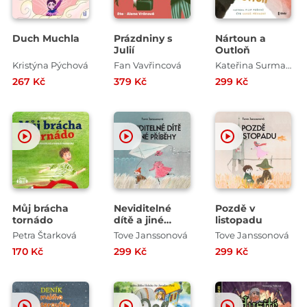
Duch Muchla
Prázdniny s
Nártoun a
Julií
Outloň
Kristýna Pýchová
Fan Vavřincová
Kateřina Surmanová
267 Kč
379 Kč
299 Kč
Můj brácha
Neviditelné
Pozdě v
tornádo
dítě a jiné
listopadu
příběhy
Petra Štarková
Tove Janssonová
Tove Janssonová
170 Kč
299 Kč
299 Kč