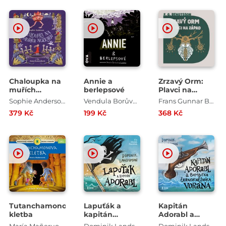
Chaloupka na
Annie a
Zrzavý Orm:
muřích
berlepsové
Plavci na
nožkách
západ
Sophie Anderson
Vendula Borůvková
Frans Gunnar Bengtsson
379 Kč
199 Kč
368 Kč
Tutanchamonova
Lapuťák a
Kapitán
kletba
kapitán
Adorabl a
Adorabl
bambitka
María Mañeruová
Dominik Landsman
Dominik Landsman