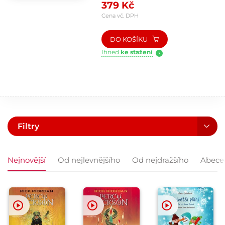
379 Kč
instagramovým...
Cena vč. DPH
DO KOŠÍKU
Ihned
ke stažení
?
Filtry
Nejnovější
Od nejlevnějšího
Od nejdražšího
Abece