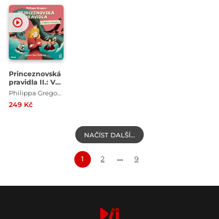
Princeznovská
pravidla II.: V
hlavní roli
Philippa Gregoryová
princ
249 Kč
NAČÍST DALŠÍ…
1
2
9