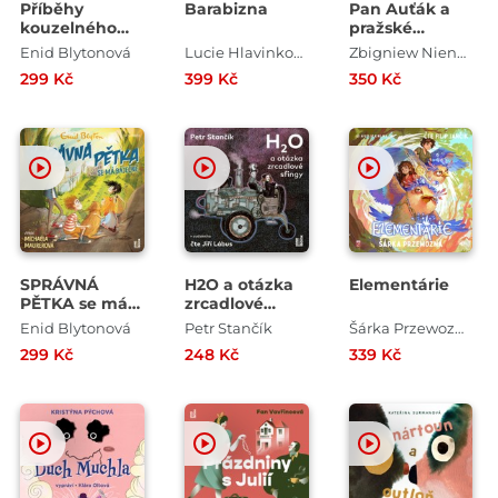
Příběhy
Barabizna
Pan Auťák a
kouzelného
pražské
stromu:
tajemství
Enid Blytonová
Lucie Hlavinková
Zbigniew Nienacki
Vzhůru na
299 Kč
399 Kč
350 Kč
kouzelný
strom
SPRÁVNÁ
H2O a otázka
Elementárie
PĚTKA se má
zrcadlové
báječně
sfingy
Enid Blytonová
Petr Stančík
Šárka Przewozná
299 Kč
248 Kč
339 Kč