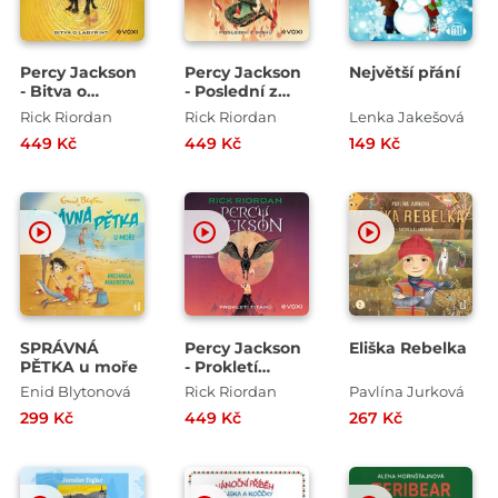
Percy Jackson
Percy Jackson
Největší přání
- Bitva o
- Poslední z
labyrint
bohů
Rick Riordan
Rick Riordan
Lenka Jakešová
449 Kč
449 Kč
149 Kč
SPRÁVNÁ
Percy Jackson
Eliška Rebelka
PĚTKA u moře
- Prokletí
Titánů
Enid Blytonová
Rick Riordan
Pavlína Jurková
299 Kč
449 Kč
267 Kč