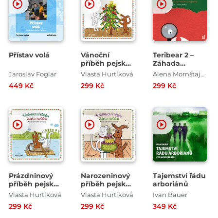
Přístav volá
Vánoční
Teribear 2 –
příběh pejska
Záhada
a kočičky
vyloupeného
Jaroslav Foglar
Vlasta Hurtíková
Alena Mornštajnová
skleníku
449 Kč
299 Kč
299 Kč
Prázdninový
Narozeninový
Tajemství řádu
příběh pejska
příběh pejska
arboriánů
a kočičky
a kočičky
Vlasta Hurtíková
Vlasta Hurtíková
Ivan Bauer
299 Kč
299 Kč
349 Kč