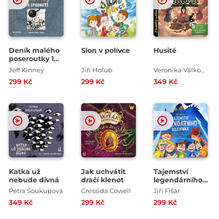
Deník malého
Slon v polívce
Husité
poseroutky 14 -
Na spadnutí
Jeff Kinney
Jiří Holub
Veronika Válková
299 Kč
299 Kč
349 Kč
Katka už
Jak uchvátit
Tajemství
nebude divná
dračí klenot
legendárního
bojovníka
Petra Soukupová
Cressida Cowell
Jiří Fišar
349 Kč
299 Kč
299 Kč