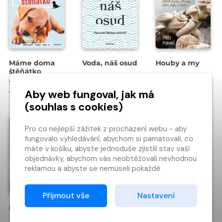
Máme doma
Voda, náš osud
Houby a my
štěňátko
Sandra Bruns
Zbyněk Hrkal
Petr Havel
Aby web fungoval, jak má
199 Kč
299 Kč
299 Kč
(souhlas s cookies)
Pro co nejlepší zážitek z procházení webu - aby
fungovalo vyhledávání, abychom si pamatovali, co
máte v košíku, abyste jednoduše zjistili stav vaší
objednávky, abychom vás neobtěžovali nevhodnou
reklamou a abyste se nemuseli pokaždé
přihlašovat.
Proto od vás potřebujeme souhlas se
Přijmout vše
Nastavení
zpracováním souborů cookies
, tj. malých souborů,
Pakt
které se dočasně ukládají ve vašem prohlížeči.