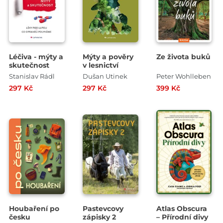
Léčiva - mýty a
Mýty a pověry
Ze života buků
skutečnost
v lesnictví
Stanislav Rádl
Dušan Utinek
Peter Wohlleben
297 Kč
297 Kč
399 Kč
Houbaření po
Pastevcovy
Atlas Obscura
česku
zápisky 2
– Přírodní divy