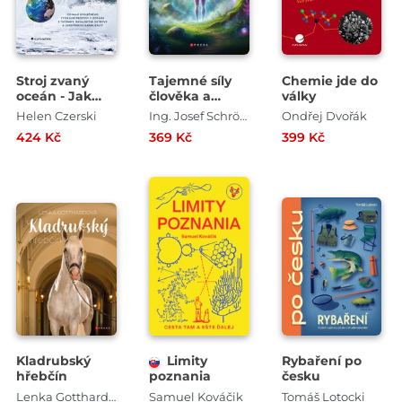
Stroj zvaný
Tajemné síly
Chemie jde do
oceán - Jak
člověka a
války
moře a oceány
přírody
Helen Czerski
Ing. Josef Schrötter
Ondřej Dvořák
ovlivňují náš
424 Kč
369 Kč
399 Kč
svět
Kladrubský
Limity
Rybaření po
hřebčín
poznania
česku
Lenka Gotthardová
Samuel Kováčik
Tomáš Lotocki