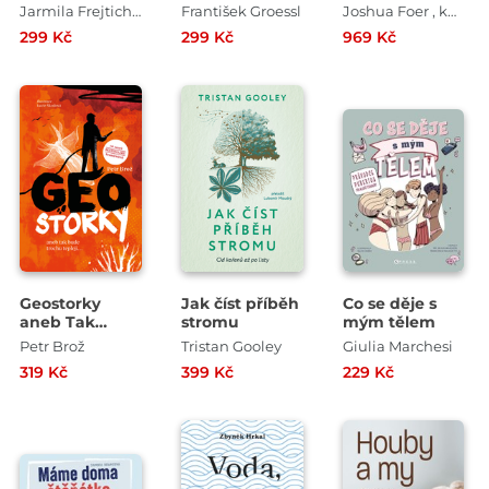
Jarmila Frejtichová , Alena Breuerová
František Groessl
Joshua Foer , kolektiv
299 Kč
299 Kč
969 Kč
Geostorky
Jak číst příběh
Co se děje s
aneb Tak
stromu
mým tělem
bude trochu
Petr Brož
Tristan Gooley
Giulia Marchesi
tepleji...
319 Kč
399 Kč
229 Kč