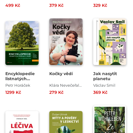
499 Kč
379 Kč
329 Kč
Encyklopedie
Kočky vědí
Jak nasytit
listnatých
planetu
stromů a keřů
Petr Horáček
Klára Nevečeřalová Vodičková
Václav Smil
1299 Kč
279 Kč
369 Kč