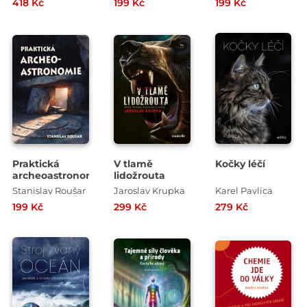
418 Kč
199 Kč
199 Kč
pěstování
z
opravdu
Libochovických
podivných
novin
druhů
Praktická
V tlamě
Kočky léčí
archeoastronomie
lidožrouta
Stanislav Roušar
Jaroslav Krupka
Karel Pavlica
199 Kč
299 Kč
279 Kč