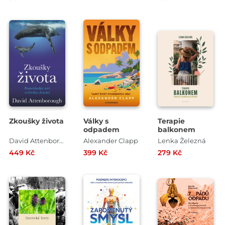
vody
Zkoušky života
Války s
Terapie
odpadem
balkonem
David Attenborough
Alexander Clapp
Lenka Železná
449 Kč
399 Kč
279 Kč