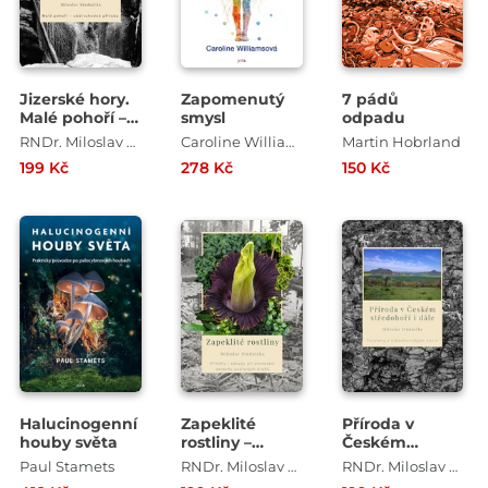
Jizerské hory.
Zapomenutý
7 pádů
Malé pohoří –
smysl
odpadu
obdivuhodná
RNDr. Miloslav Studnička, CSc.
Caroline Williamsová
Martin Hobrland
příroda
199 Kč
278 Kč
150 Kč
Halucinogenní
Zapeklité
Příroda v
houby světa
rostliny –
Českém
Příběhy i
středohoří i
Paul Stamets
RNDr. Miloslav Studnička, CSc.
RNDr. Miloslav Studnička, CSc.
záhady při
dále – Fejetony