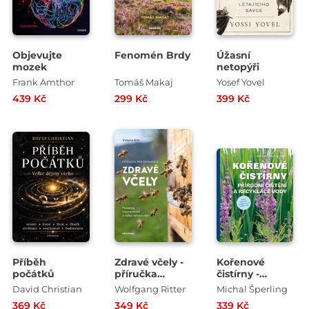
Objevujte
Fenomén Brdy
Úžasní
mozek
netopýři
Frank Amthor
Tomáš Makaj
Yosef Yovel
439 Kč
299 Kč
399 Kč
Příběh
Zdravé včely -
Kořenové
počátků
příručka
čistírny -
chovatele
Přírodní čištění
David Christian
Wolfgang Ritter
Michal Šperling
a recyklace
369 Kč
349 Kč
339 Kč