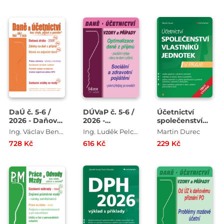
DaÚ č. 5-6 /
DÚVaP č. 5-6 /
Účetnictví
2026 - Daňová
2026 -
společenství
ztráta v roce
Optimalizace
vlastníků
Ing. Václav Benda , Ing. Antonín Daně , Ing. Martin Děrgel , Ing. Ivan Macháček
Ing. Luděk Pelcl , Ing. Ivan Macháček
Martin Durec
2026
daně
jednotek - 3.
728 Kč
616 Kč
229 Kč
vydání