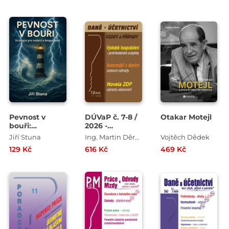
hodnoty
napříč
generacemi
Pevnost v
DÚVaP č. 7-8 /
Otakar Motejl
bouři:
2026 -
Strategie pro
Výsledek
Jiří Stuna
Ing. Martin Děrgel , Ing. Vladimír Hruška , Ing. Eva Sedláková , Ing. Drahomíra Martincová
Vojtěch Dědek
vedení a
hospodaření
129 Kč
616 Kč
469 Kč
bezpečnost
podnikatelských
subjektů