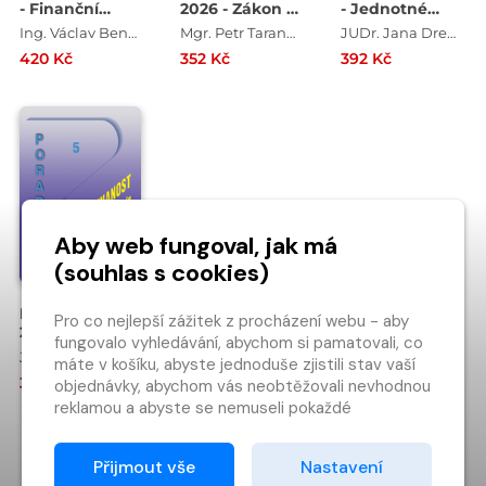
- Finanční
2026 - Zákon o
- Jednotné
činností a DPH
platebním
měsíční
Ing. Václav Benda , Ing. Antonín Daněk , Ing. Martin Děrgel , Ing. Ivan Macháček
Mgr. Petr Taranda
JUDr. Jana Drexlerová , JUDr. Ladislav Jouza , Mgr. Olga Bičáková , JUDr. Eva Dandová
styku po
hlášení
420 Kč
352 Kč
392 Kč
novelách s
zaměstnavatele
komentářem
- nový zákon
Aby web fungoval, jak má
(souhlas s cookies)
Poradce č. 5 /
Pro co nejlepší zážitek z procházení webu - aby
2026 - Zákon o
fungovalo vyhledávání, abychom si pamatovali, co
zaměstnanosti
JUDr. Ladislav Jouza
máte v košíku, abyste jednoduše zjistili stav vaší
352 Kč
objednávky, abychom vás neobtěžovali nevhodnou
reklamou a abyste se nemuseli pokaždé
přihlašovat.
NAČÍST DALŠÍ…
Proto od vás potřebujeme souhlas se
Přijmout vše
Nastavení