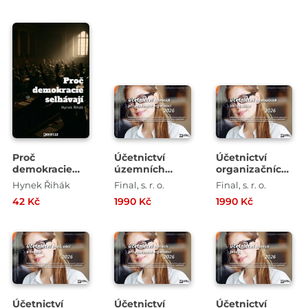
Proč
Účetnictví
Účetnictví
demokracie
územních
organizačních
selhávají
příspěvkových
složek státu
Hynek Řihák
Final, s. r. o.
Final, s. r. o.
organizací
2026
42 Kč
1990 Kč
1990 Kč
2026
Účetnictví
Účetnictví
Účetnictví