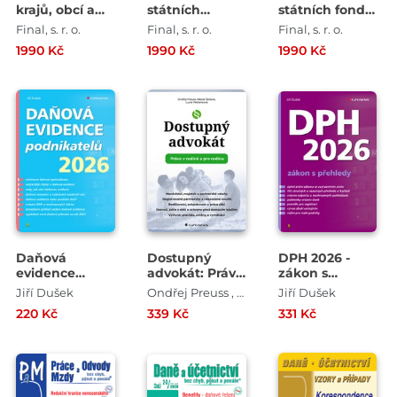
krajů, obcí a
státních
státních fondů
svazků 2026
příspěvkových
2026
Final, s. r. o.
Final, s. r. o.
Final, s. r. o.
organizací
1990 Kč
1990 Kč
1990 Kč
2026
Daňová
Dostupný
DPH 2026 -
evidence
advokát: Právo
zákon s
podnikatelů
v rodině a pro
přehledy
Jiří Dušek
Ondřej Preuss , Nikola Šedová , Lucie Petránková
Jiří Dušek
2026
rodinu
220 Kč
339 Kč
331 Kč