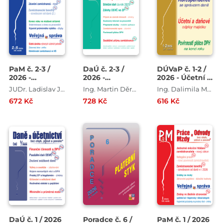
PaM č. 2-3 /
DaÚ č. 2-3 /
DÚVaP č. 1-2 /
2026 -
2026 -
2026 - Účetní a
Redukční
Zaměstnanecké
daňové odpisy
JUDr. Ladislav Jouza , Mgr. Olga Bičáková , Richard W. Fetter , JUDr. Eva Dandová , JUDr. Jana Drexlerová
Ing. Martin Děrgel , Ing. Ivan Macháček , Ing. Pavel Novák , Ing. Václav Benda , Ing. Antonín Daněk
Ing. Dalimila Mirčevská , Ing. Václav Benda , Ing. Vladimír Hruška
hranice
benefity
majetku
672 Kč
728 Kč
616 Kč
nemocenského
v roce 2026
DaÚ č. 1 / 2026
Poradce č. 6 /
PaM č. 1 / 2026