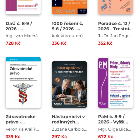
DaÚ č. 8-9 /
1000 řešení č.
Poradce č. 12 /
2026 -
5-6 / 2026 -
2026 - Trestní
Zaměstnanecké
ZDP po
zákoník po
Ing. Ivan Macháček , Ing. Pavel Novák , Ing. Václav Benda , Ing. Antonín Daněk , Ing. Martin Děrgel
kolektiv autorů
JUDr. Jan Engelmann , JUDr. Antonín Draštík
benefity a
novelách
novelách s
728 Kč
336 Kč
352 Kč
DPH
komentářem
Zdravotnické
Nástupnictví v
PaM č. 8-9 /
právo -
rodinných
2026 - Vyšší
Základy pro
firmách - Jak
náhrada za
Veronika Králíková
Zuzana Carbolová
Mgr. Olga Bičáková , Richard W. Fetter , JUDr. Jana Drexlerová , JUDr. Ladislav Jouza , JUDr. Eva Dandová
studium a
uchovat
nevyplacenou
339 Kč
297 Kč
672 Kč
praxi
majetek a
mzdu