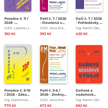
Poradce č. 11 /
PaM č. 7 / 2026
DaÚ č. 7 / 2026
2026 -
- Dovolená z
- Pohledávky –
Inspekce
loňského roku
dluhy a ZDP
JUDr. Ladislav Jouza , JUDr. Eva Dandová
JUDr. Jana Drexlerová , JUDr. Ladislav Jouza , Mgr. Olga Bičáková , JUDr. Eva Dandová
Ing. Martin Děrgel , Ing. Antonín Daněk , Ing. Ivan Macháček , Ing. Václav Benda
práce
352 Kč
392 Kč
420 Kč
Poradce č. 9-10
PaM č. 5-6 /
Daňové a
/ 2026 - Zákon
2026 - Změny
nedaňové
o daních z
srážek ze
výdaje 2026
Ing. Drahomíra Martincová , Ing. Eva Sedláková
JUDr. Jana Drexlerová , JUDr. Eva Dandová , JUDr. Ladislav Jouza , Mgr. Olga Bičáková , Richard W. Fetter
Ing. Martin Děrgel
příjmů s
mzdy
770 Kč
672 Kč
692 Kč
komentářem