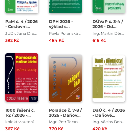
PaM č. 4 / 2026
DPH 2026 -
DÚVaP č. 3-4 /
- Cestovní
výklad s
2026 - Od
náhrady - nově
příklady
účetní závěrky
JUDr. Jana Drexlerová , JUDr. Ladislav Jouza , Mgr. Olga Bičáková , JUDr. Eva Dandová
Pavla Polanská , Zdeněk Kuneš
Ing. Martin Děrgel , JUDr. Eva Dandová , JUDr. Ladislav Jouza
k daňovému
392 Kč
484 Kč
616 Kč
přiznání PO
1000 řešení č.
Poradce č. 7-8 /
DaÚ č. 4 / 2026
1-2 / 2026 -
2026 - Daňový
- Daňové
Pomocní
řád s
přiznání FO a
kolektiv autorů
Mgr. Petr Taranda
Ing. Václav Benda , Ing. Martin Děrgel , Ing. Ivan Macháček , Ing. Antonín Daněk
mzdové účetní
komentářem
PO za rok 2025
367 Kč
770 Kč
420 Kč