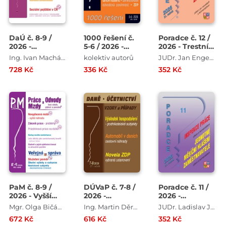
DaÚ č. 8-9 /
1000 řešení č.
Poradce č. 12 /
2026 -
5-6 / 2026 -
2026 - Trestní
Zaměstnanecké
ZDP po
zákoník po
Ing. Ivan Macháček , Ing. Pavel Novák , Ing. Václav Benda , Ing. Antonín Daněk , Ing. Martin Děrgel
kolektiv autorů
JUDr. Jan Engelmann , JUDr. Antonín Draštík
benefity a
novelách
novelách s
728 Kč
336 Kč
352 Kč
DPH
komentářem
PaM č. 8-9 /
DÚVaP č. 7-8 /
Poradce č. 11 /
2026 - Vyšší
2026 -
2026 -
náhrada za
Výsledek
Inspekce
Mgr. Olga Bičáková , Richard W. Fetter , JUDr. Jana Drexlerová , JUDr. Ladislav Jouza , JUDr. Eva Dandová
Ing. Martin Děrgel , Ing. Vladimír Hruška , Ing. Eva Sedláková , Ing. Drahomíra Martincová
JUDr. Ladislav Jouza , JUDr. Eva Dandová
nevyplacenou
hospodaření
práce
672 Kč
616 Kč
352 Kč
mzdu
podnikatelských