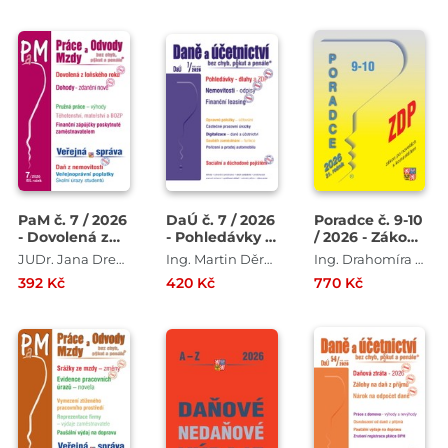
subjektů
PaM č. 7 / 2026
DaÚ č. 7 / 2026
Poradce č. 9-10
- Dovolená z
- Pohledávky –
/ 2026 - Zákon
loňského roku
dluhy a ZDP
o daních z
JUDr. Jana Drexlerová , JUDr. Ladislav Jouza , Mgr. Olga Bičáková , JUDr. Eva Dandová
Ing. Martin Děrgel , Ing. Antonín Daněk , Ing. Ivan Macháček , Ing. Václav Benda
Ing. Drahomíra Martincová , Ing. Eva Sedláková
příjmů s
392 Kč
420 Kč
770 Kč
komentářem