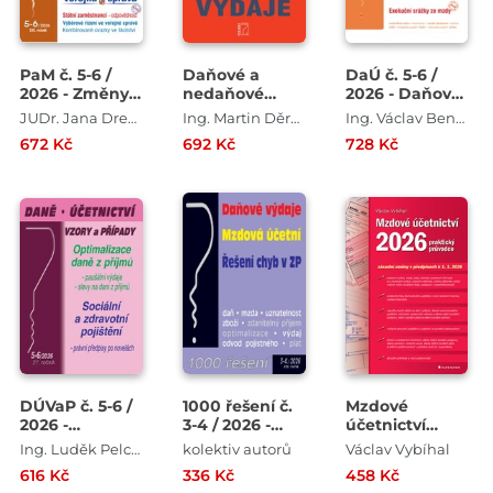
PaM č. 5-6 /
Daňové a
DaÚ č. 5-6 /
2026 - Změny
nedaňové
2026 - Daňová
srážek ze
výdaje 2026
ztráta v roce
JUDr. Jana Drexlerová , JUDr. Eva Dandová , JUDr. Ladislav Jouza , Mgr. Olga Bičáková , Richard W. Fetter
Ing. Martin Děrgel
Ing. Václav Benda , Ing. Antonín Daně , Ing. Martin Děrgel , Ing. Ivan Macháček
mzdy
2026
672 Kč
692 Kč
728 Kč
DÚVaP č. 5-6 /
1000 řešení č.
Mzdové
2026 -
3-4 / 2026 -
účetnictví
Optimalizace
Daňové výdaje
2026
Ing. Luděk Pelcl , Ing. Ivan Macháček
kolektiv autorů
Václav Vybíhal
daně
616 Kč
336 Kč
458 Kč