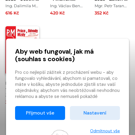
daňové odpisy
činností a DPH
platebním
Ing. Dalimila Mirčevská , Ing. Václav Benda , Ing. Vladimír Hruška
Ing. Václav Benda , Ing. Antonín Daněk , Ing. Martin Děrgel , Ing. Ivan Macháček
Mgr. Petr Taranda
majetku
styku po
616 Kč
420 Kč
352 Kč
novelách s
komentářem
Aby web fungoval, jak má
(souhlas s cookies)
Pro co nejlepší zážitek z procházení webu - aby
fungovalo vyhledávání, abychom si pamatovali, co
PaM č. 1 / 2026
máte v košíku, abyste jednoduše zjistili stav vaší
- Jednotné
objednávky, abychom vás neobtěžovali nevhodnou
měsíční
JUDr. Jana Drexlerová , JUDr. Ladislav Jouza , Mgr. Olga Bičáková , JUDr. Eva Dandová
reklamou a abyste se nemuseli pokaždé
hlášení
přihlašovat.
392 Kč
zaměstnavatele
- nový zákon
Proto od vás potřebujeme souhlas se
Přijmout vše
Nastavení
zpracováním souborů cookies
, tj. malých souborů,
NAČÍST DALŠÍ…
které se dočasně ukládají ve vašem prohlížeči.
Děkujeme, že nám ho dáte a pomůžete nám tak
Odmítnout vše