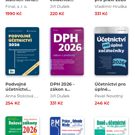
2026
podnikatelů
Final, s. r. o.
Jiří Dušek
Vladimír Hruška
2026
1990 Kč
220 Kč
331 Kč
Podvojné
DPH 2026 -
Účetnictví pro
účetnictví
zákon s
úplné
2026
přehledy
začátečníky
Anna Štolcová , Jana Skálová
Jiří Dušek
Pavel Novotný
2026
254 Kč
331 Kč
246 Kč