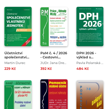
Účetnictví
PaM č. 4 / 2026
DPH 2026 -
společenství
- Cestovní
výklad s
vlastníků
náhrady - nově
příklady
Martin Durec
JUDr. Jana Drexlerová , JUDr. Ladislav Jouza , Mgr. Olga Bičáková , JUDr. Eva Dandová
Pavla Polanská , Zdeněk Kuneš
jednotek - 3.
229 Kč
392 Kč
484 Kč
vydání