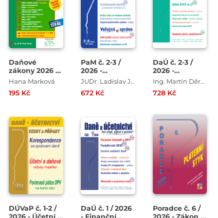
Daňové
PaM č. 2-3 /
DaÚ č. 2-3 /
zákony 2026 -
2026 -
2026 -
úplná znění k
Redukční
Zaměstnanecké
Hana Marková
JUDr. Ladislav Jouza , Mgr. Olga Bičáková , Richard W. Fetter , JUDr. Eva Dandová , JUDr. Jana Drexlerová
Ing. Martin Děrgel , Ing. Ivan Macháček , Ing. Pavel Novák , Ing. Václav Benda , Ing. Antonín Daněk
1. 1. 2026
hranice
benefity
195 Kč
672 Kč
728 Kč
nemocenského
v roce 2026
DÚVaP č. 1-2 /
DaÚ č. 1 / 2026
Poradce č. 6 /
2026 - Účetní a
- Finanční
2026 - Zákon o