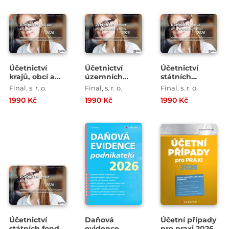
Účetnictví
Účetnictví
Účetnictví
krajů, obcí a
územních
státních
svazků 2026
příspěvkových
příspěvkových
Final, s. r. o.
Final, s. r. o.
Final, s. r. o.
organizací
organizací
1990 Kč
1990 Kč
1990 Kč
2026
2026
Účetnictví
Daňová
Účetní případy
státních fondů
evidence
pro praxi 2026