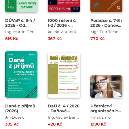
DÚVaP č. 3-4 /
1000 řešení č.
Poradce č. 7-8 /
2026 - Od
1-2 / 2026 -
2026 - Daňový
účetní závěrky
Pomocní
řád s
Ing. Martin Děrgel , JUDr. Eva Dandová , JUDr. Ladislav Jouza
kolektiv autorů
Mgr. Petr Taranda
k daňovému
mzdové účetní
komentářem
616 Kč
367 Kč
770 Kč
přiznání PO
Daně z příjmů
DaÚ č. 4 / 2026
Účetnictví
(2026)
- Daňové
organizačních
přiznání FO a
složek státu
Jiří Dušek
Ing. Václav Benda , Ing. Martin Děrgel , Ing. Ivan Macháček , Ing. Antonín Daněk
Final, s. r. o.
PO za rok 2025
2026
305 Kč
420 Kč
1990 Kč