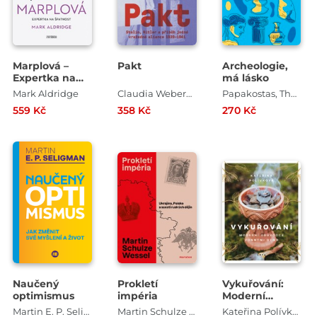
Marplová –
Pakt
Archeologie,
Expertka na
má lásko
špatnost
Mark Aldridge
Claudia Weberová
Papakostas, Theodore
559 Kč
358 Kč
270 Kč
Naučený
Prokletí
Vykuřování:
optimismus
impéria
Moderní
průvodce
Martin E. P. Seligman
Martin Schulze Wessel
Kateřina Polívková