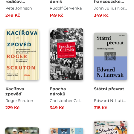
rodičov
deník
francouzské
superstar
dějiny
Pete Johnson
Rudolf Červenka
John Julius Norwich
249 Kč
149 Kč
349 Kč
Kacířova
Epocha
Státní převrat
zpověď
nároků
Roger Scruton
Christopher Caldwell
Edward N. Luttwak
229 Kč
349 Kč
318 Kč