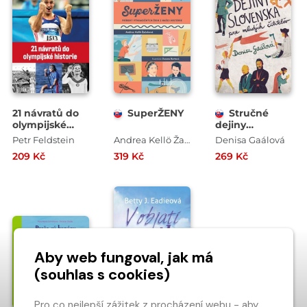
21 návratů do
SuperŽENY
Stručné
olympijské
dejiny
historie
Slovenska pre
Petr Feldstein
Andrea Kellö Žačoková
Denisa Gaálová
mladých
209 Kč
319 Kč
269 Kč
čitateľov
Aby web fungoval, jak má
(souhlas s cookies)
Pro co nejlepší zážitek z procházení webu - aby