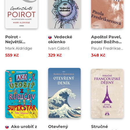
Poirot -
Vedecké
Apoštol Pavel,
Největší
okienko
posel Božího
detektiv na
království
Mark Aldridge
Ivan Gábriš
Paula Fredriksenová
světě
559 Kč
329 Kč
348 Kč
Ako urobiť z
Otevřený
Stručné