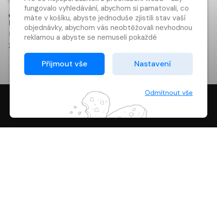
fungovalo vyhledávání, abychom si pamatovali, co
Prečo sú
V objatí
máte v košíku, abyste jednoduše zjistili stav vaší
banány
svetla
objednávky, abychom vás neobtěžovali nevhodnou
zahnuté?
Petra Maria Schmitt, Christian Dreller
Betty J. Eadie
reklamou a abyste se nemuseli pokaždé
209 Kč
179 Kč
přihlašovat.
Proto od vás potřebujeme souhlas se
Přijmout vše
Nastavení
zpracováním souborů cookies
, tj. malých souborů,
které se dočasně ukládají ve vašem prohlížeči.
Děkujeme, že nám ho dáte a pomůžete nám tak
Odmítnout vše
web zlepšovat.
digiport.cz © 2026
NÁKUP
O SPOLEČNOSTI
KONTAKT