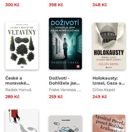
vonnými dýmy
300 Kč
398 Kč
348 Kč
České a
Doživotí -
Holokausty:
moravské
Dohlížela jsem
Izrael, Gaza a
vltavíny
na nejhorší
válka proti
Radek Hanuš
Frake Vanessa , Kelly Ruth
Gilles Kepel
zločince
Západu
289 Kč
259 Kč
249 Kč