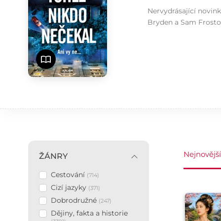
Nervydrásající novink
Bryden a Sam Frostovi
Nejnovější
ŽÁNRY
Cestování
Žánry
(714)
Cizí jazyky
(371)
Dobrodružné
(247)
Dějiny, fakta a historie