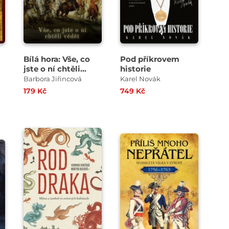
Bílá hora: Vše, co
Pod příkrovem
jste o ní chtěli
historie
vědět: A něco málo,
Barbora Jiřincová
Karel Novák
co jste ani vědět
179 Kč
749 Kč
nechtěli