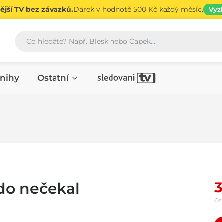
jší TV bez závazků.
Dárek v hodnotě 500 Kč každý měsíc.
Vyz
Vyhledávání
nihy
Ostatní
3
do nečekal
Ce