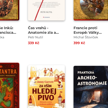
še Inků:
Čas vrahů -
Francie proti
ancisca
Anatomie zla a
Evropě: Války
 letech
naděje 20. století
revoluční Francie
čka
Petr Nutil
Michal Šťovíček
7
1792–1802
339 Kč
399 Kč