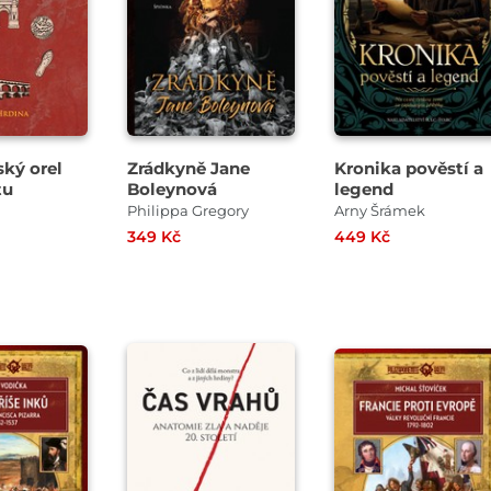
ský orel
Zrádkyně Jane
Kronika pověstí a
tu
Boleynová
legend
Philippa Gregory
Arny Šrámek
349 Kč
449 Kč