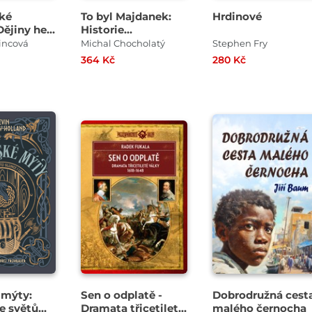
ké
To byl Majdanek:
Hrdinové
Dějiny her
Historie
zajateckého a
řincová
Michal Chocholatý
Stephen Fry
koncentračního
364 Kč
280 Kč
tábora Waffen SS v
Lublinu, 2. díl
 mýty:
Sen o odplatě -
Dobrodružná cest
e světů
Dramata třicetileté
malého černocha