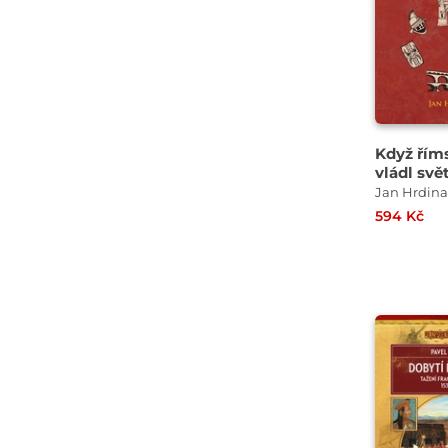
Když řím
vládl svě
Jan Hrdina
594 Kč