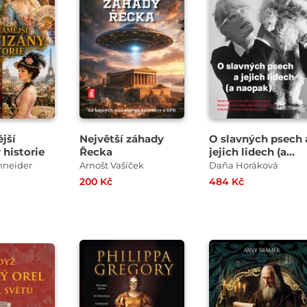
jší
Největší záhady
O slavných psech 
 historie
Řecka
jejich lidech (a
naopak)
hneider
Arnošt Vašíček
Daňa Horáková
200 Kč
484 Kč