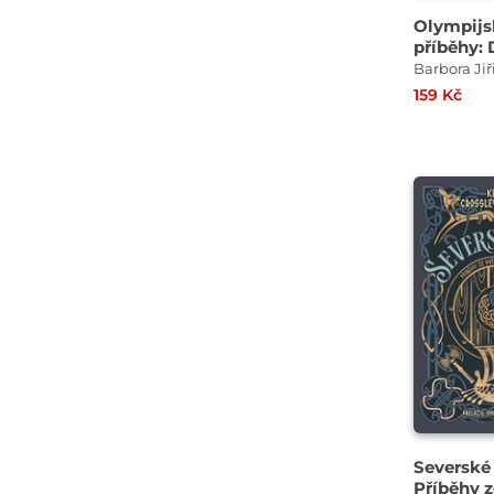
Olympijs
příběhy: 
do kapsy
Barbora Ji
159 Kč
Severské
Příběhy z