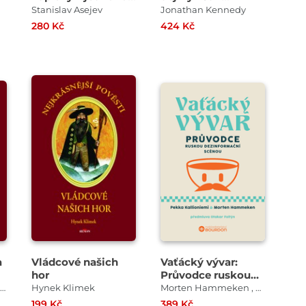
koncentráku
patogeny ovlivňují
Stanislav Asejev
Jonathan Kennedy
minulost i
280 Kč
424 Kč
přítomnost
a
Vládcové našich
Vaťácký vývar:
hor
Průvodce ruskou
dezinformační
Naděžda Lázničková , Taťána Polášková
Hynek Klimek
Morten Hammeken , Pekka Kallioniemi
scénou
199 Kč
389 Kč