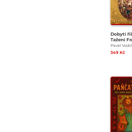
Dobytí ří
Tažení Fr
Pizarra v
Pavel Vodi
1532–153
349 Kč