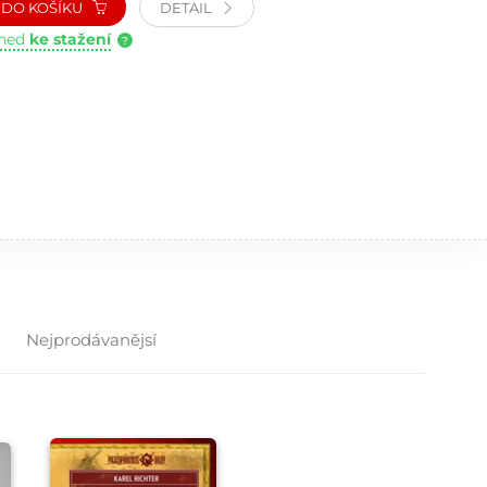
DO KOŠÍKU
DETAIL
hned
ke stažení
?
Nejprodávanějsí