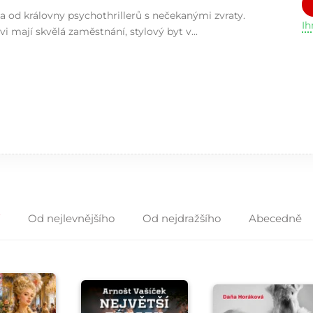
a od královny psychothrillerů s nečekanými zvraty.
I
 mají skvělá zaměstnání, stylový byt v...
Od nejlevnějšího
Od nejdražšího
Abecedně