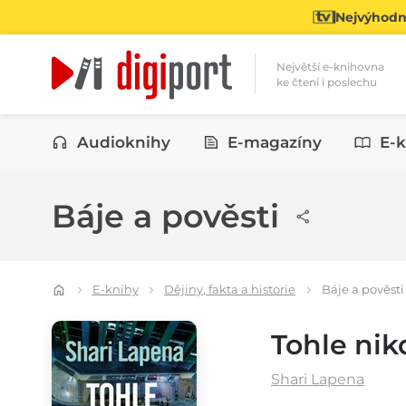
Nejvýhodně
Největší e-knihovna
ke čtení i poslechu
Kategorie
Audioknihy
E-magazíny
E-k
Báje a pověsti
E-knihy
Dějiny, fakta a historie
Báje a pověsti
Tohle nik
Shari Lapena