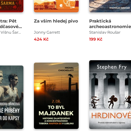
tra: Pět
Za vším hledej pivo
Praktická
adčasové
archeoastronomie
i
Jan Mareš , Višnu Šarma
Jonny Garrett
Stanislav Roušar
424 Kč
199 Kč