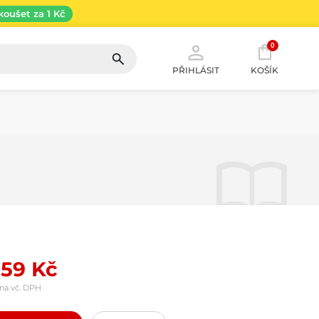
koušet za 1 Kč
0
PŘIHLÁSIT
KOŠÍK
59 Kč
na vč. DPH