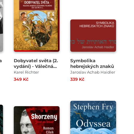
a
Dobyvatel světa (2.
Symbolika
vydání) - Válečná
hebrejských znaků
anabáze Alexandra
Karel Richter
Jaroslav Achab Haidler
Velikého 334–323
349 Kč
339 Kč
př. n. l.