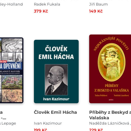
ledu
války 1618–1648
sley-Holland
Radek Fukala
Jiří Baum
379 Kč
149 Kč
 a
Člověk Emil Hácha
Příběhy z Beskyd 
 -
Valašska
ný
s Lepage
Ivan Kazimour
ý slovník
199 Kč
229 Kč