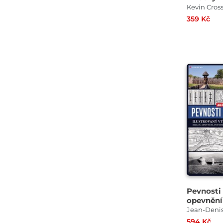
slunce i 
Kevin Cros
359 Kč
Pevnosti
opevnění
Ilustrova
Jean-Deni
výkladov
594 Kč