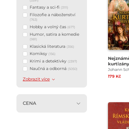
(3391)
Fantasy a sci-fi
(3111)
Filozofie a náboženství
(763)
Hobby a volný čas
(677)
Humor, satira a komedie
(981)
Klasická literatura
(356)
Komiksy
(156)
Nejznámě
Krimi a detektivky
(2397)
kurtizány
Naučná a odborná
(5050)
Johann Sc
179 Kč
Zobrazit více
CENA