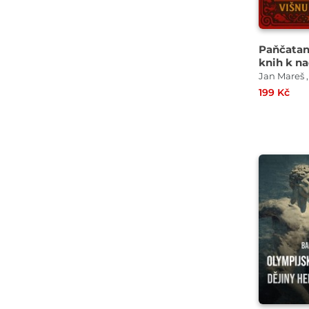
Paňčatan
knih k n
moudrost
199 Kč