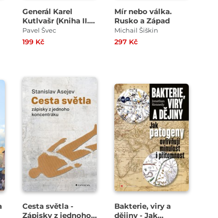
Generál Karel
Mír nebo válka.
Kutlvašr (Kniha II.) -
Rusko a Západ
Hlas z vězení,
Pavel Švec
Michail Šiškin
paměť rodiny,
199 Kč
297 Kč
svědectví historie
a
Cesta světla -
Bakterie, viry a
Zápisky z jednoho
dějiny - Jak