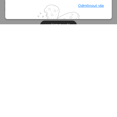
Radim Kořínek
Děkujeme, že nám ho dáte a pomůžete nám tak
Odmítnout vše
389 Kč
web zlepšovat.
NAČÍST DALŠÍ…
1
2
digiport.cz © 2026
NÁKUP
O SPOLEČNOSTI
KONTAKT