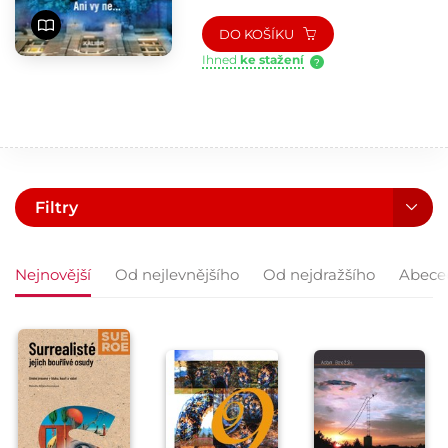
DO KOŠÍKU
Ihned
ke stažení
?
Filtry
Nejnovější
Od nejlevnějšího
Od nejdražšího
Abece