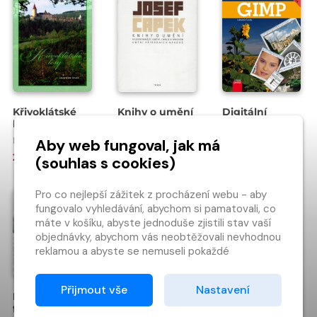
Křivoklátské
Knihy o umění
Digitální
lesy
fotografie v
programu
František Synek
Josef Čapek
Lubomír Čevela
Aby web fungoval, jak má
GIMP
299 Kč
292 Kč
249 Kč
(souhlas s cookies)
Pro co nejlepší zážitek z procházení webu - aby
fungovalo vyhledávání, abychom si pamatovali, co
máte v košíku, abyste jednoduše zjistili stav vaší
objednávky, abychom vás neobtěžovali nevhodnou
reklamou a abyste se nemuseli pokaždé
přihlašovat.
Proto od vás potřebujeme souhlas se
Přijmout vše
Nastavení
Beauty
zpracováním souborů cookies
, tj. malých souborů,
fotografie
které se dočasně ukládají ve vašem prohlížeči.