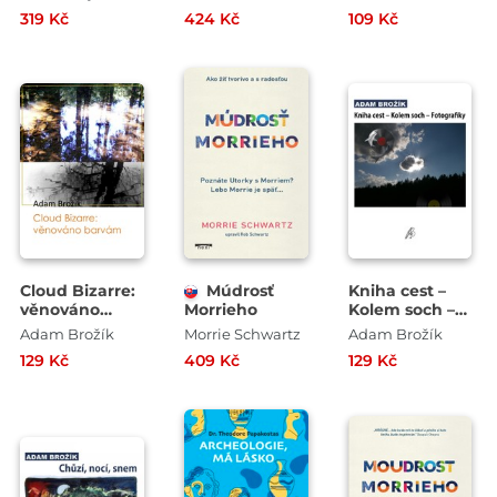
životy
319 Kč
424 Kč
109 Kč
Cloud Bizarre:
Múdrosť
Kniha cest –
věnováno
Morrieho
Kolem soch –
barvám
Fotografiky
Adam Brožík
Morrie Schwartz
Adam Brožík
129 Kč
409 Kč
129 Kč