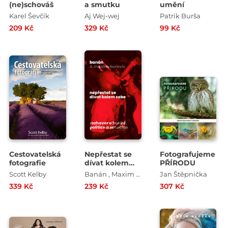
(ne)schováš
a smutku
umění
Karel Ševčík
Aj Wej-wej
Patrik Burša
209 Kč
329 Kč
99 Kč
Cestovatelská
Nepřestat se
Fotografujeme
fotografie
dívat kolem
PŘÍRODU
sebe
Scott Kelby
Banán , Maxim Horovic
Jan Štěpnička
339 Kč
239 Kč
307 Kč