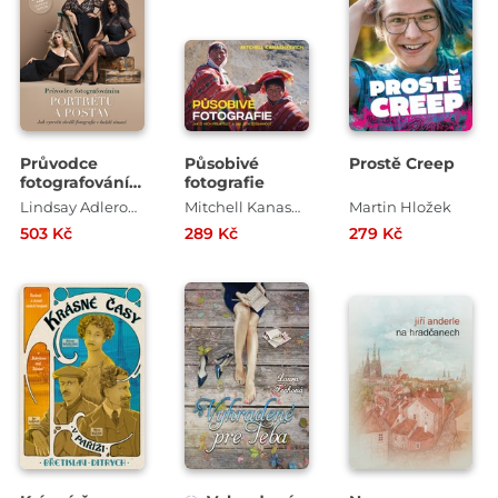
Průvodce
Působivé
Prostě Creep
fotografováním
fotografie
portrétů a
Lindsay Adlerová
Mitchell Kanashkevich
Martin Hložek
postav
503 Kč
289 Kč
279 Kč