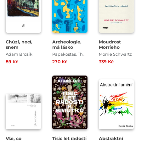
Chůzí, nocí,
Archeologie,
Moudrost
snem
má lásko
Morrieho
Adam Brožík
Papakostas, Theodore
Morrie Schwartz
89 Kč
270 Kč
339 Kč
Vše, co
Tisíc let radostí
Abstraktní