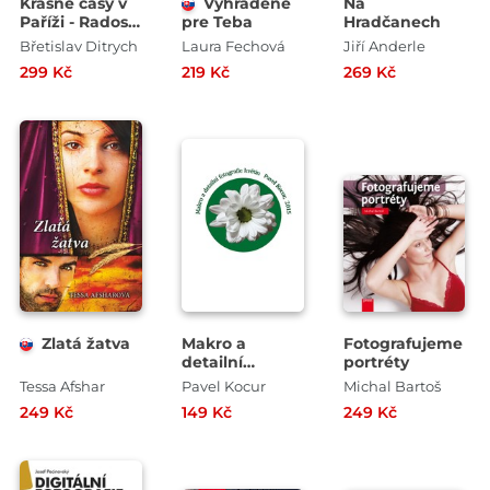
Krásné časy v
Vyhradené
Na
Paříži - Radosti
pre Teba
Hradčanech
a strasti našich
Břetislav Ditrych
Laura Fechová
Jiří Anderle
krajanů v
299 Kč
219 Kč
269 Kč
„Babylonu nad
Seinou“
Zlatá žatva
Makro a
Fotografujeme
detailní
portréty
fotografie
Tessa Afshar
Pavel Kocur
Michal Bartoš
květin
249 Kč
149 Kč
249 Kč