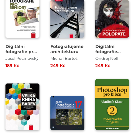
Digitální
Fotografujeme
Digitální
fotografie pro
architekturu
fotografie
seniory
polopatě
Josef Pecinovský
Michal Bartoš
Ondřej Neff
189 Kč
249 Kč
249 Kč