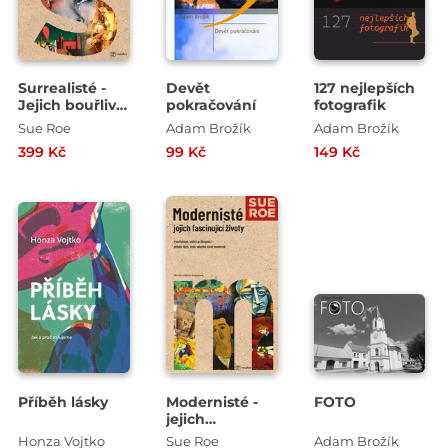
Surrealisté -
Devět
127 nejlepších
Jejich bouřlivé
pokračování
fotografik
osudy
Sue Roe
Adam Brožík
Adam Brožík
399 Kč
99 Kč
149 Kč
Příběh lásky
Modernisté -
FOTO
jejich
fascinující
Honza Vojtko
Sue Roe
Adam Brožík