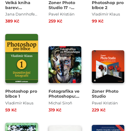
Velká kniha
Zoner Photo
Photoshop pro
barev:
Studio 17 –
blbce 2
Kompletní
úpravy snímků
Jana Dannhoferová
Pavel Kristián
Vladimír Klaus
průvodce pro
a postupy pro
389 Kč
259 Kč
99 Kč
grafiky,
začínající i
fotografy a
zkušené
designéry
uživatele
Photoshop pro
Fotografika ve
Zoner Photo
blbce 1
Photoshopu:
Studio
Skandální
Vladimír Klaus
Michal Siroň
Pavel Kristián
práce s
59 Kč
319 Kč
229 Kč
fotografiemi