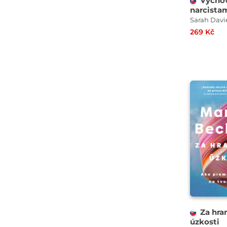
Vycho
narcista
Sarah Davi
269 Kč
Za hra
úzkosti