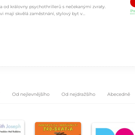
a od královny psychothrillerů s nečekanými zvraty.
I
 mají skvělá zaměstnání, stylový byt v...
Od nejlevnějšího
Od nejdražšího
Abecedně