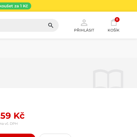
koušet za 1 Kč
0
PŘIHLÁSIT
KOŠÍK
59 Kč
na vč. DPH