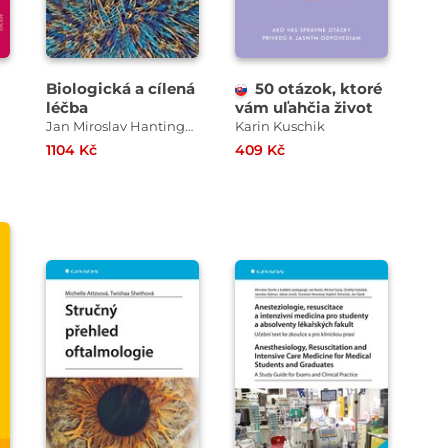
Biologická a cílená
50 otázok, ktoré
léčba
vám uľahčia život
Jan Miroslav Hantinger , Vladimír Tesař
Karin Kuschik
1104 Kč
409 Kč