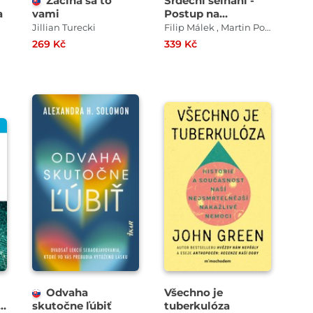
Začína sa to
Srdeční selhání -
a
vami
Postup na
urgentním příjmu
Jillian Turecki
Filip Málek , Martin Polák , Petr Neužil
269 Kč
339 Kč
Odvaha
Všechno je
-
skutočne ľúbiť
tuberkulóza