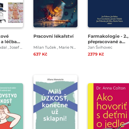
kové
Pracovní lékařství
Farmakologie - 2.,
 a léčba
přepracované a
doplněné vydání
Martin Ošťádal , Josef Kiliján ml. , Josef Kiliján
Milan Tuček , Marie Nakládalová
Jan Švihovec
o kloubu
637 Kč
2379 Kč