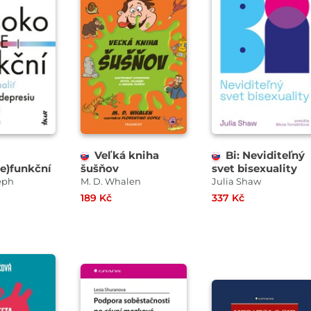
Veľká kniha
Bi: Neviditeľný
e)funkční
šušňov
svet bisexuality
eph
M. D. Whalen
Julia Shaw
189 Kč
337 Kč