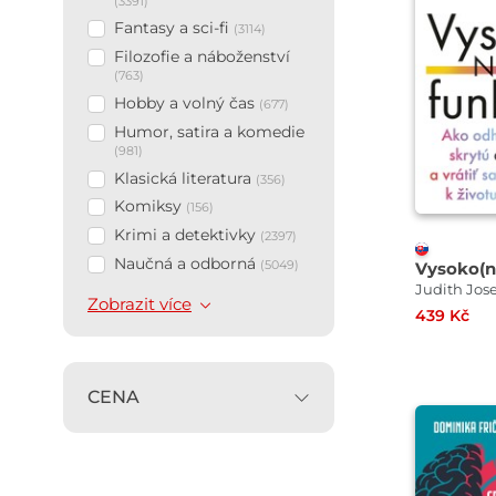
(3391)
Fantasy a sci-fi
(3114)
Filozofie a náboženství
(763)
Hobby a volný čas
(677)
Humor, satira a komedie
(981)
Klasická literatura
(356)
Komiksy
(156)
Krimi a detektivky
(2397)
Naučná a odborná
(5049)
Vysoko(n
Judith Jos
Zobrazit více
439 Kč
CENA