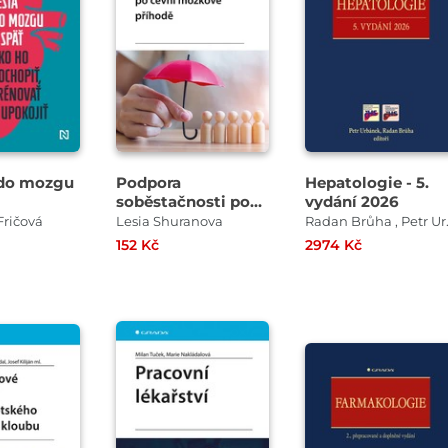
 do mozgu
Podpora
Hepatologie - 5.
soběstačnosti po
vydání 2026
cévní mozkové
ričová
Lesia Shuranova
Radan 
příhodě
152 Kč
2974 Kč