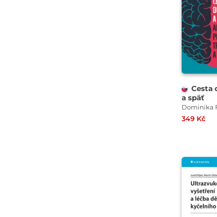
Cesta
a späť
Dominika F
349 Kč