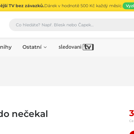
jší TV bez závazků.
Dárek v hodnotě 500 Kč každý měsíc.
Vyz
Vyhledávání
nihy
Ostatní
3
do nečekal
Ce