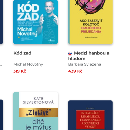
Kód zad
Medzi hanbou a
hladom
Brůha , Petr Urbánek
Michal Novotný
Barbara Sviežená
319 Kč
439 Kč