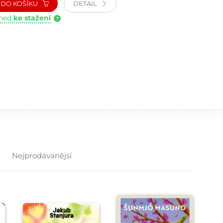
DO KOŠÍKU
DETAIL
hned
ke stažení
?
Nejprodávanějsí