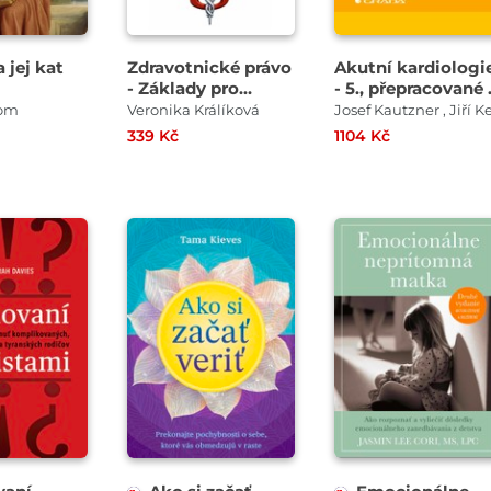
 jej kat
Zdravotnické právo
Akutní kardiologi
- Základy pro
- 5., přepracované 
studium a praxi
doplněné vydání
lom
Veronika Králíková
339 Kč
1104 Kč