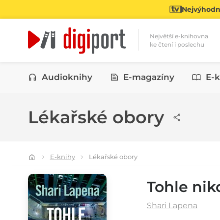
Nejvýhodně
Největší e-knihovna
ke čtení i poslechu
Kategorie
Audioknihy
E-magazíny
E-k
Lékařské obory
E-knihy
Lékařské obory
Tohle nik
Shari Lapena