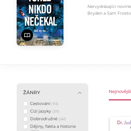
Nervydrásající novink
Bryden a Sam Frostovi
Nejnovější
ŽÁNRY
Cestování
Žánry
(713)
Cizí jazyky
(371)
Dobrodružné
(247)
Dějiny, fakta a historie