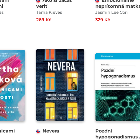
vaní
Ako si začať
Emocionálne
mi
veriť
neprítomná matk
es
Tama Kieves
Jasmin Lee Cori
269 Kč
329 Kč
nicami
Nevera
Pozdní
hypogonadismus 