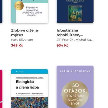
Zlobivé dítě je
Intestinální
mýtus
rehabilitace,
transplantace a
Kate Silverton
Jiří Froněk , Michal Kudla , Petr Wohl
související výkony
349 Kč
934 Kč