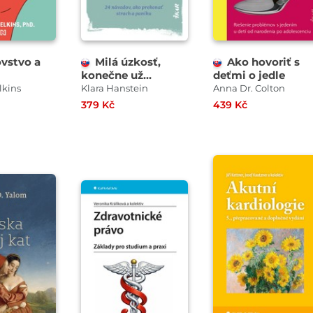
vstvo a
Milá úzkosť,
Ako hovoriť s
konečne už
deťmi o jedle
sklapni!: 24
lkins
Klara Hanstein
Anna Dr. Colton
návodov, ako
379 Kč
439 Kč
prekonať strach a
paniku