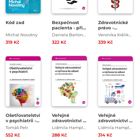
Kód zad
Bezpečnost
Zdravotnické
pacienta - při
právo -
poskytování
Základy pro
Michal Novotný
Daniela Bartoníčková , Katarína Žiaková
Veronika Králíková
ošetřovatelské
studium a
319 Kč
322 Kč
339 Kč
péče
praxi
Ošetřovatelství
Veřejné
Veřejné
v psychiatrii -
zdravotnictví a
zdravotnictví a
2.,
výchova ke
výchova ke
Tomáš Petr
Lidmila Hamplová
Lidmila Hamplová
přepracované
zdraví - pro
zdraví pro SZŠ
552 Kč
288 Kč
314 Kč
a doplněné
zdravotnické