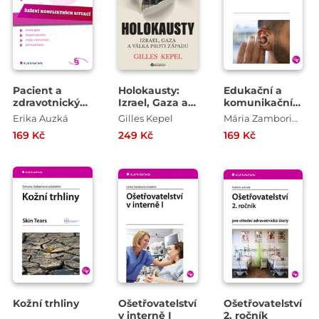
Pacient a
Holokausty:
Edukační a
zdravotnický
Izrael, Gaza a
komunikační
pracovník
válka proti
proces u
Erika Auzká
Gilles Kepel
Mária Zamboriová , Silvia Danková
Západu
pacientů s
169 Kč
249 Kč
169 Kč
poruchami
sluchu
Kožní trhliny
Ošetřovatelství
Ošetřovatelství
v interně I
2. ročník