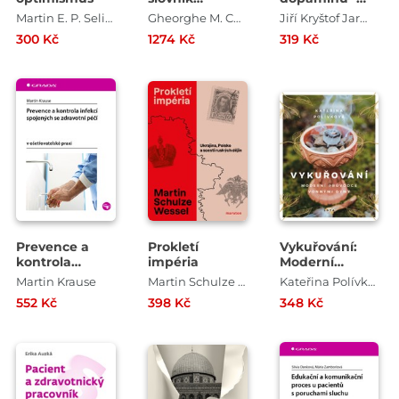
veterinární
Průvodce pro
Martin E. P. Seligman
Gheorghe M. Constantinescu
Jiří Kryštof Jarmar , Vojtěch Hlaváček
anatomie
přežití v době
300 Kč
1274 Kč
319 Kč
rychlého
uspokojení
Prevence a
Prokletí
Vykuřování:
kontrola
impéria
Moderní
infekcí
průvodce
Martin Krause
Martin Schulze Wessel
Kateřina Polívková
spojených se
vonnými dýmy
552 Kč
398 Kč
348 Kč
zdravotní péčí