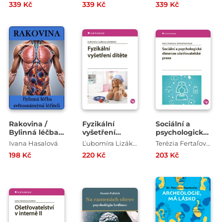
339 Kč
339 Kč
339 Kč
školy
péče, 2.,
rozšířené
vydání
Rakovina /
Fyzikální
Sociální a
Bylinná léčba
vyšetření
psychologické
světoznámými
dítěte
dimenze
Ivana Hasalová
Ľubomíra Lizáková
Terézia Fertaľová , Iveta Ondriová
léčiteli
ošetřovatelské
198 Kč
220 Kč
203 Kč
praxe