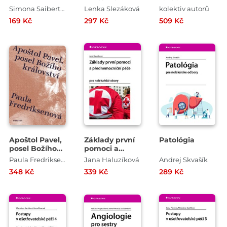
Simona Saibertová
Lenka Slezáková
kolektiv autorů
169 Kč
297 Kč
509 Kč
Apoštol Pavel,
Základy první
Patológia
posel Božího
pomoci a
království
přednemocniční
Paula Fredriksenová
Jana Haluzíková
Andrej Skvašík
péče
348 Kč
339 Kč
289 Kč