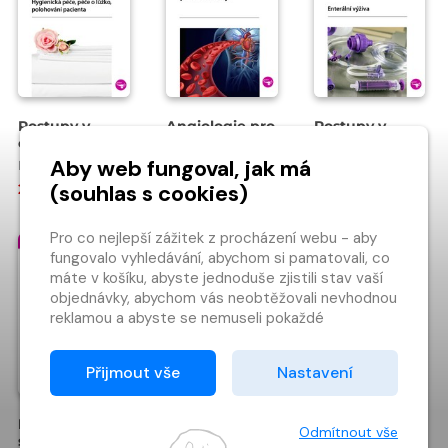
Postupy v
Angiologie pro
Postupy v
ošetřovatelské
sestry
ošetřovatelské
péči 4
péči 3
Aby web fungoval, jak má
Miroslava Kachlová , Ilona Plevová
Eva Janíková , Ilona Plevová , Adriana Hajdučková
Miroslava Kachlová , Ilona Plevová
(souhlas s cookies)
212 Kč
297 Kč
195 Kč
Pro co nejlepší zážitek z procházení webu - aby
fungovalo vyhledávání, abychom si pamatovali, co
máte v košíku, abyste jednoduše zjistili stav vaší
objednávky, abychom vás neobtěžovali nevhodnou
reklamou a abyste se nemuseli pokaždé
přihlašovat.
Proto od vás potřebujeme souhlas se
Přijmout vše
Nastavení
zpracováním souborů cookies
, tj. malých souborů,
které se dočasně ukládají ve vašem prohlížeči.
Motivace
Děkujeme, že nám ho dáte a pomůžete nám tak
Odmítnout vše
sester