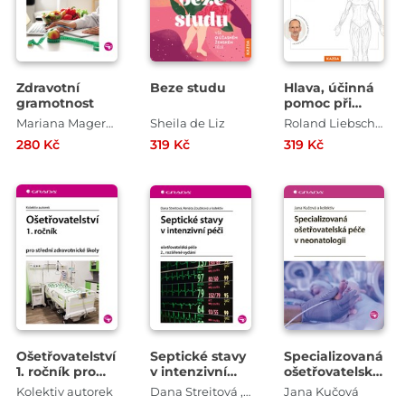
Zdravotní
Beze studu
Hlava, účinná
gramotnost
pomoc při
bolesti
Mariana Magerčiaková
Sheila de Liz
Roland Liebscher-Bracht
280 Kč
319 Kč
319 Kč
Ošetřovatelství
Septické stavy
Specializovaná
1. ročník pro
v intenzivní
ošetřovatelská
střední
péči -
péče v
Kolektiv autorek
Dana Streitová , Renáta Zoubková
Jana Kučová
zdravotnické
ošetřovatelská
neonatologii