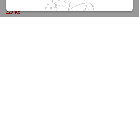
web zlepšovat.
Mariana Magerčiaková , Lukáš Kober
229 Kč
NAČÍST DALŠÍ…
1
2
7
digiport.cz © 2026
NÁKUP
O SPOLEČNOSTI
KONTAKT