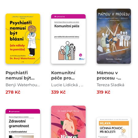
vydání
obory, 2.,
aktualizované
a rozšířené
vydání
Psychiatři
Komunitní
Mámou v
nemusí být
péče pro
procesu -
blázni (ale
nelékařské
Deník o
Benji Waterhouse
Lucie Lidická , Eva Jandová , Martina Dingová Šliková
Tereza Sladká
někdy to
zdravotnické
hledání vlastní
278 Kč
339 Kč
319 Kč
pomůže)
obory
cesty v
těhotenství a
během porodu