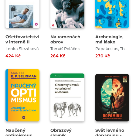
Ošetřovatelství
Na ramenách
Archeologie,
v interně II
obrov
má lásko
Lenka Slezáková
Tomáš Poláček
Papakostas, Theodore
424 Kč
264 Kč
270 Kč
Naučený
Obrazový
Svět levného
optimismus
slovník
dopaminu -