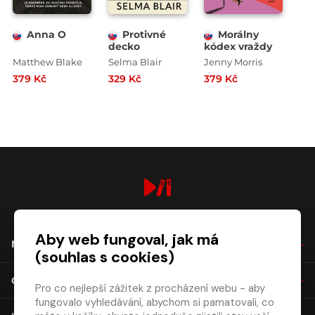
Anna O
Protivné
Morálny
decko
kódex vraždy
Matthew Blake
Selma Blair
Jenny Morris
379 Kč
329 Kč
379 Kč
digiport.cz © 2026
Aby web fungoval, jak má
NÁKUP
(souhlas s cookies)
O SPOLEČNOSTI
Pro co nejlepší zážitek z procházení webu - aby
fungovalo vyhledávání, abychom si pamatovali, co