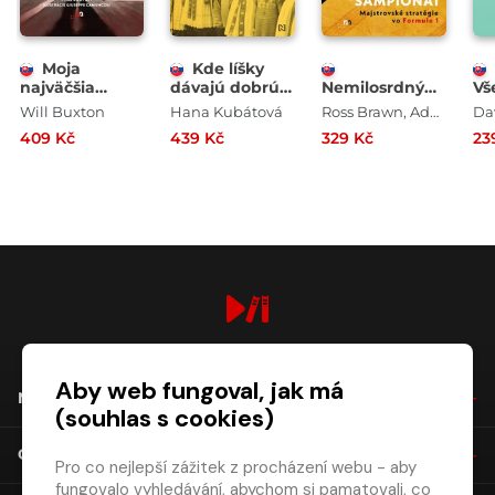
Moja
Kde líšky
najväčšia
dávajú dobrú
Nemilosrdný
Vš
prehra
noc
šampionát
Will Buxton
Hana Kubátová
Ross Brawn, Adam Parr
Da
409 Kč
439 Kč
329 Kč
23
digiport.cz © 2026
Aby web fungoval, jak má
NÁKUP
(souhlas s cookies)
O SPOLEČNOSTI
Pro co nejlepší zážitek z procházení webu - aby
fungovalo vyhledávání, abychom si pamatovali, co