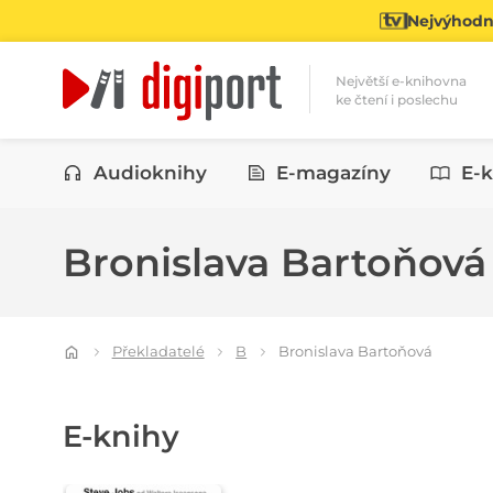
Nejvýhodně
Největší e-knihovna
ke čtení i poslechu
Kategorie
Audioknihy
E-magazíny
E-k
Bronislava Bartoňov
Překladatelé
B
Bronislava Bartoňová
E-knihy