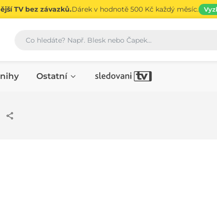
jší TV bez závazků.
Dárek v hodnotě 500 Kč každý měsíc.
Vyz
Vyhledávání
nihy
Ostatní
á