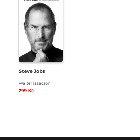
Steve Jobs
Walter Isaacson
299 Kč