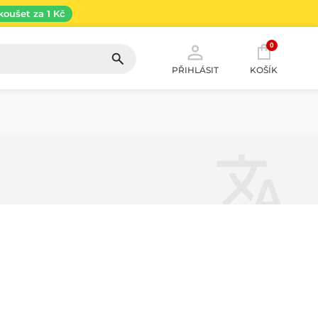
koušet za 1 Kč
0
PŘIHLÁSIT
KOŠÍK