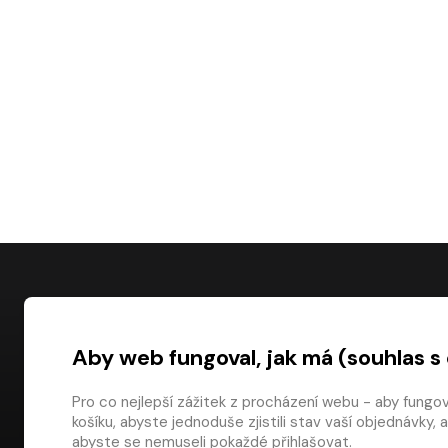
NÁKUP
Aby web fungoval, jak má (souhlas s
Časté dotazy
Platba
Pro co nejlepší zážitek z procházení webu - aby fungo
košíku, abyste jednoduše zjistili stav vaší objednávk
Obchodní pod
digiport.cz © 2026
abyste se nemuseli pokaždé přihlašovat.