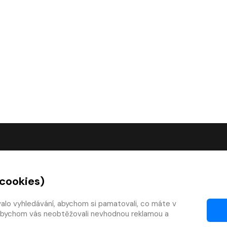
O SPOLEČNOSTI
 cookies)
O nás
Kontakty
valo vyhledávání, abychom si pamatovali, co máte v
y, abychom vás neobtěžovali nevhodnou reklamou a
mínky
Články