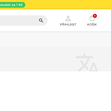
koušet za 1 Kč
0
PŘIHLÁSIT
KOŠÍK