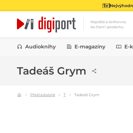
Nejvýhodně
Největší e-knihovna
ke čtení i poslechu
Kategorie
Audioknihy
E-magazíny
E-k
Tadeáš Grym
Překladatelé
T
Tadeáš Grym