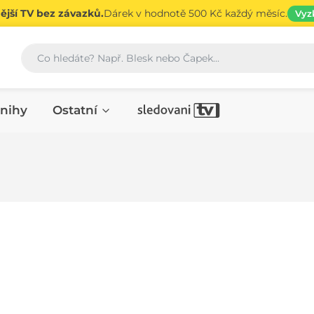
jší TV bez závazků.
Dárek v hodnotě 500 Kč každý měsíc.
Vyz
Vyhledávání
nihy
Ostatní