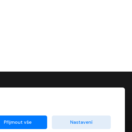
KONTAKT
info@digiport.cz
Přijmout vše
Nastavení