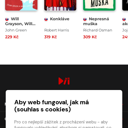
Will
Konkláve
Nepresná
Grayson, Will
muška
ak
Grayson
po
John Green
Robert Harris
Richard Osman
Jo
229 Kč
319 Kč
309 Kč
24
digiport.cz © 2026
Aby web fungoval, jak má
NÁKUP
(souhlas s cookies)
O SPOLEČNOSTI
Pro co nejlepší zážitek z procházení webu - aby
fungovalo vyhledávání, abychom si pamatovali, co