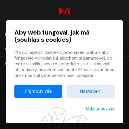
digiport.cz © 2026
Aby web fungoval, jak má
NÁKUP
(souhlas s cookies)
O SPOLEČNOSTI
Pro co nejlepší zážitek z procházení webu - aby
fungovalo vyhledávání, abychom si pamatovali, co
máte v košíku, abyste jednoduše zjistili stav vaší
KONTAKT
objednávky, abychom vás neobtěžovali nevhodnou
reklamou a abyste se nemuseli pokaždé
přihlašovat.
Proto od vás potřebujeme souhlas se
Přijmout vše
Nastavení
zpracováním souborů cookies
, tj. malých souborů,
které se dočasně ukládají ve vašem prohlížeči.
Děkujeme, že nám ho dáte a pomůžete nám tak
Odmítnout vše
web zlepšovat.