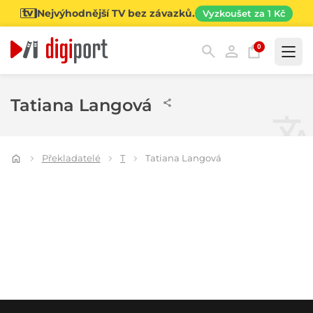
Nejvýhodnější TV bez závazků.
Vyzkoušet za 1 Kč
0
Kategorie
Tatiana Langová
Překladatelé
T
Tatiana Langová