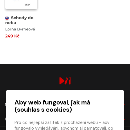
Schody do
neba
Lorna Byrneová
249 Kč
digiport.cz © 2026
Aby web fungoval, jak má
NÁKUP
(souhlas s cookies)
O SPOLEČNOSTI
Pro co nejlepší zážitek z procházení webu - aby
fungovalo vyhledávání, abychom si pamatovali, co