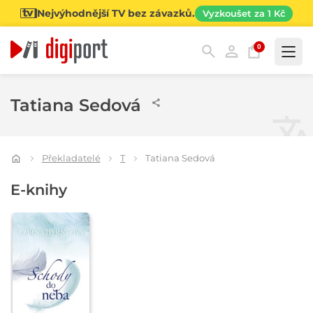
Nejvýhodnější TV bez závazků.
Vyzkoušet za 1 Kč
0
Kategorie
Tatiana Sedová
Překladatelé
T
Tatiana Sedová
E-knihy